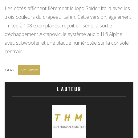
Les côtés affichent fièrement le logo Spider Italia avec les
trois couleurs du drapeau italien. Cette version, également
limitée à 108 exemplaires, reçoit en série la sortie
d’échappement Akrapovic, le système audio Hifi Alpine
avec subwoofer et une plaque numérotée sur la console
centrale.
TAGS :
Alfa Romeo
L'AUTEUR