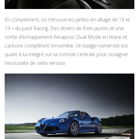
En complément, on retrouve les jantes en alliage de 18 et
19 » du pack Racing. Des étriers de frein jaunes et une
sortie d’échappement Akrapovic Dual Mode en titane et
carbone complètent l’ensemble. Un badge numéroté est
quant à lui intégré sur la console centrale pour souligner
l’exclusivité de cette version.