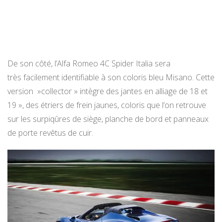
De son côté, l’Alfa Romeo 4C Spider Italia sera
très facilement identifiable à son coloris bleu Misano. Cette
version »collector » intègre des jantes en alliage de 18 et
19 », des étriers de frein jaunes, coloris que l’on retrouve
sur les surpiqûres de siège, planche de bord et panneaux
de porte revêtus de cuir.