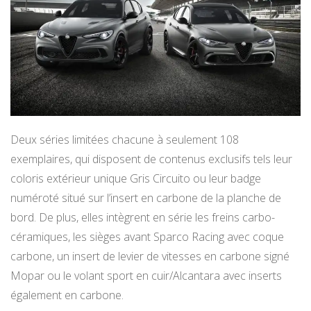
Deux séries limitées chacune à seulement 108
exemplaires, qui disposent de contenus exclusifs tels leur
coloris extérieur unique Gris Circuito ou leur badge
numéroté situé sur l’insert en carbone de la planche de
bord. De plus, elles intègrent en série les freins carbo-
céramiques, les sièges avant Sparco Racing avec coque
carbone, un insert de levier de vitesses en carbone signé
Mopar ou le volant sport en cuir/Alcantara avec inserts
également en carbone.