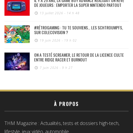
IL Y A 25 ANS, LA GAME BOY ADVANCE RÉALISAIT UN RÊVE
DE JOUEURS : EMPORTER LA SUPER NINTENDO PARTOUT
13 juillet 2026 - 14 h 48
#RÉTROGAMING : TU TE SOUVIENS… LES SCHTROUMPFS,
SUR COLECOVISION ?
19 juin 2026 - 19 h 02
ON A TESTÉ SCREAMER, LE RETOUR DE LA LICENCE CULTE
ENTRE RIDGE RACER ET BURNOUT
7 juin 2026 - 9 h 27
À PROPOS
THM Magazine : Actualités, tests et dossiers high-tech,
lifestyle, jeux vidéo, automobile…