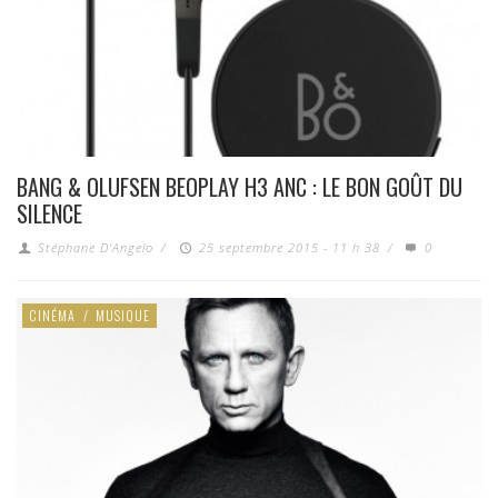
BANG & OLUFSEN BEOPLAY H3 ANC : LE BON GOÛT DU
SILENCE
Stéphane D'Angelo
/
25 septembre 2015 - 11 h 38
/
0
CINÉMA
/
MUSIQUE