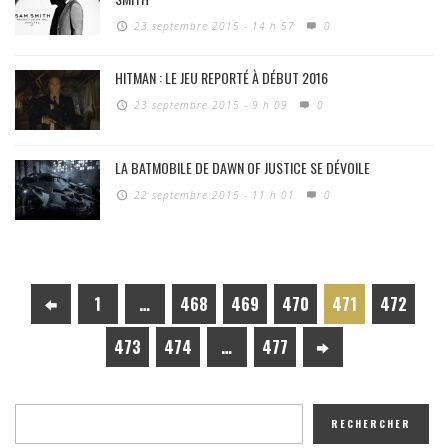
23 septembre 2015 - 14 h 57
0
HITMAN : LE JEU REPORTÉ À DÉBUT 2016
23 septembre 2015 - 9 h 09
0
LA BATMOBILE DE DAWN OF JUSTICE SE DÉVOILE
22 septembre 2015 - 11 h 01
0
1
…
468
469
470
471
472
473
474
…
477
RECHERCHER