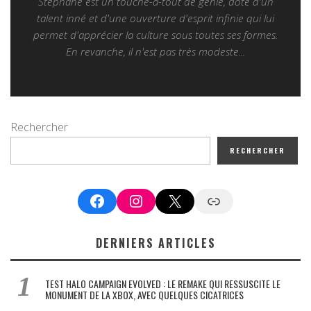
Stéphane est un touche-à-tout de génie, doté d'un
talent inné et d'une ouverture d'esprit infinie qui lui
permet d'apprécier la culture sous toutes ses formes.
En revanche, il n'est pas très modeste...
Rechercher
RECHERCHER
Facebook
Instagram
X
Google News
DERNIERS ARTICLES
TEST HALO CAMPAIGN EVOLVED : LE REMAKE QUI RESSUSCITE LE
MONUMENT DE LA XBOX, AVEC QUELQUES CICATRICES