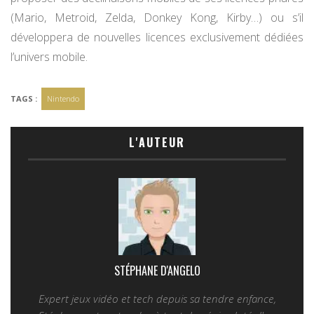
(Mario, Metroid, Zelda, Donkey Kong, Kirby…) ou s’il
développera de nouvelles licences exclusivement dédiées
l’univers mobile.
TAGS :
Nintendo
L'AUTEUR
STÉPHANE D'ANGELO
Expert jeux vidéo et tech depuis sa tendre enfance,