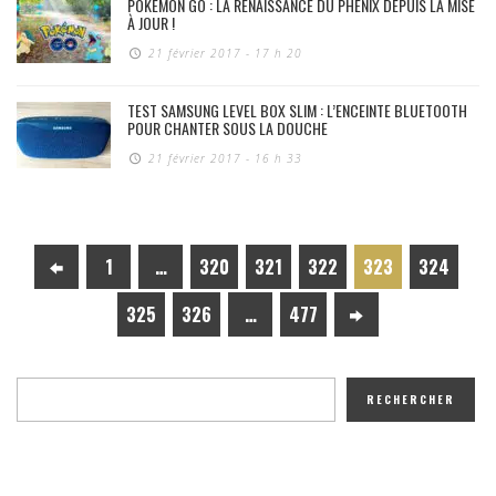
POKÉMON GO : LA RENAISSANCE DU PHÉNIX DEPUIS LA MISE
À JOUR !
21 février 2017 - 17 h 20
TEST SAMSUNG LEVEL BOX SLIM : L’ENCEINTE BLUETOOTH
POUR CHANTER SOUS LA DOUCHE
21 février 2017 - 16 h 33
1
…
320
321
322
323
324
325
326
…
477
RECHERCHER