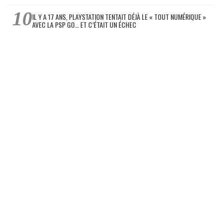
IL Y A 17 ANS, PLAYSTATION TENTAIT DÉJÀ LE « TOUT NUMÉRIQUE »
AVEC LA PSP GO… ET C’ÉTAIT UN ÉCHEC