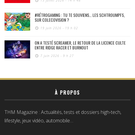
13 juillet 2026 - 14 h 48
#RÉTROGAMING : TU TE SOUVIENS… LES SCHTROUMPFS,
SUR COLECOVISION ?
19 juin 2026 - 19 h 02
ON A TESTÉ SCREAMER, LE RETOUR DE LA LICENCE CULTE
ENTRE RIDGE RACER ET BURNOUT
7 juin 2026 - 9 h 27
À PROPOS
THM Magazine : Actualités, tests et dossiers high-tech,
lifestyle, jeux vidéo, automobile…