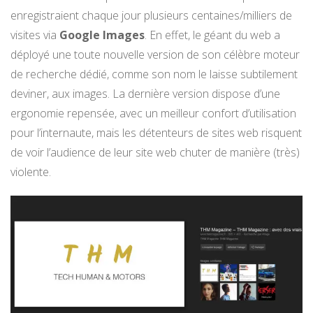
enregistraient chaque jour plusieurs centaines/milliers de
visites via
Google Images
. En effet, le géant du web a
déployé une toute nouvelle version de son célèbre moteur
de recherche dédié, comme son nom le laisse subtilement
deviner, aux images. La dernière version dispose d’une
ergonomie repensée, avec un meilleur confort d’utilisation
pour l’internaute, mais les détenteurs de sites web risquent
de voir l’audience de leur site web chuter de manière (très)
violente.