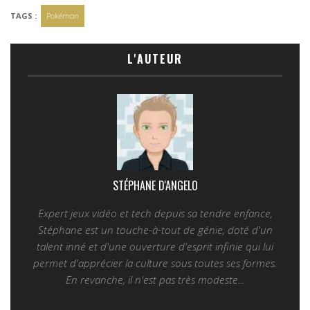
TAGS :
Pokémon
L'AUTEUR
STÉPHANE D'ANGELO
Expert jeux vidéo et tech depuis sa tendre enfance,
Stéphane est un touche-à-tout de génie, doté d'un
talent inné et d'une ouverture d'esprit infinie qui lui
permet d'apprécier la culture sous toutes ses formes.
En revanche, il n'est pas très modeste...