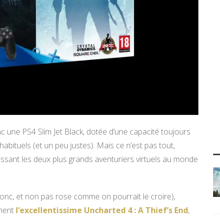
c une PS4 Slim Jet Black, dotée d’une capacité toujours
abituels (et un peu justes). Mais ce n’est pas tout,
ssant les deux plus grands aventuriers virtuels au monde
donc, et non pas rose comme on pourrait le croire),
ement
l’excellentissime Uncharted 4 : A Thief’s End
,