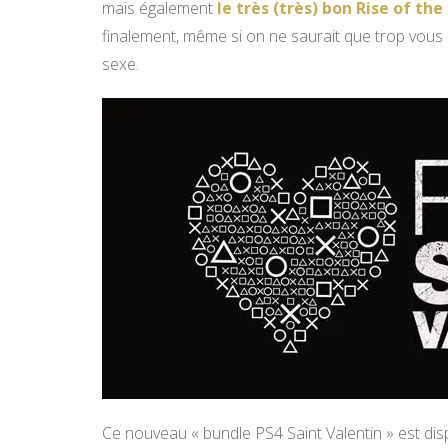
mais également
le très (très) bon Rise of th
finalement, même si on ne saurait que trop vous 
sexe.
Ce nouveau « bundle PS4 Saint Valentin » est dis