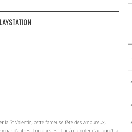
LAYSTATION
r la St Valentin, cette fameuse fête des amoureux,
e
» par d’autres. Toujours est-il qu’à compter d’aujourd’hui