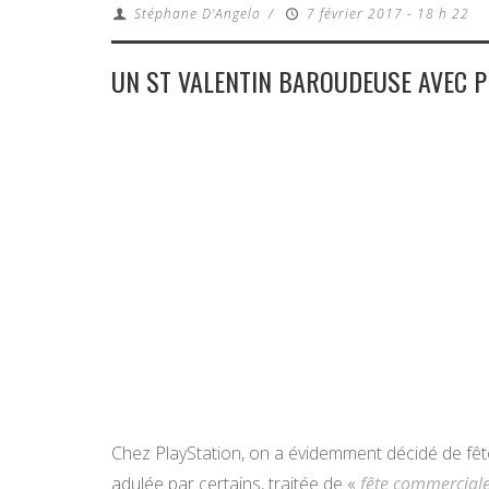
Stéphane D'Angelo
/
7 février 2017 - 18 h 22
UN ST VALENTIN BAROUDEUSE AVEC P
Chez PlayStation, on a évidemment décidé de fête
adulée par certains, traitée de «
fête commercial