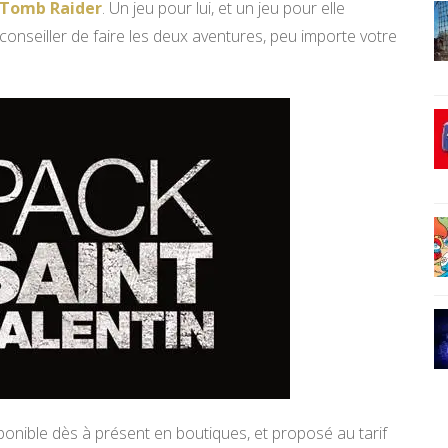
e Tomb Raider
. Un jeu pour lui, et un jeu pour elle
conseiller de faire les deux aventures, peu importe votre
ponible dès à présent en boutiques, et proposé au tarif