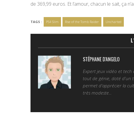
de 369,99 euros. Et l’amour, chacun le sait, ça n’a
TAGS :
PS4 Slim
Rise of the Tomb Raider
Uncharted
L
STÉPHANE D'ANGELO
Expert jeux vidéo et tech
tout de génie, doté d'un t
permet d'apprécier la cult
très modeste...