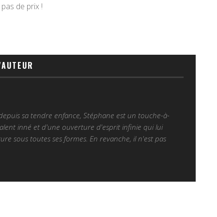
 pas de prix !
'AUTEUR
 depuis sa tendre enfance, Stéphane est un touche-à-
alent inné et d'une ouverture d'esprit infinie qui lui
ure sous toutes ses formes. En revanche, il n'est pas