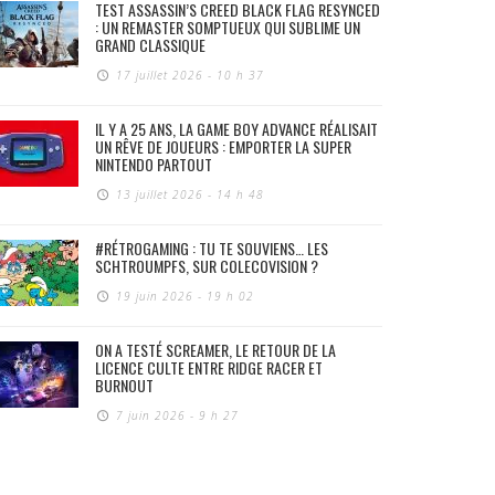
TEST ASSASSIN’S CREED BLACK FLAG RESYNCED
: UN REMASTER SOMPTUEUX QUI SUBLIME UN
GRAND CLASSIQUE
17 juillet 2026 - 10 h 37
IL Y A 25 ANS, LA GAME BOY ADVANCE RÉALISAIT
UN RÊVE DE JOUEURS : EMPORTER LA SUPER
NINTENDO PARTOUT
13 juillet 2026 - 14 h 48
#RÉTROGAMING : TU TE SOUVIENS… LES
SCHTROUMPFS, SUR COLECOVISION ?
19 juin 2026 - 19 h 02
ON A TESTÉ SCREAMER, LE RETOUR DE LA
LICENCE CULTE ENTRE RIDGE RACER ET
BURNOUT
7 juin 2026 - 9 h 27