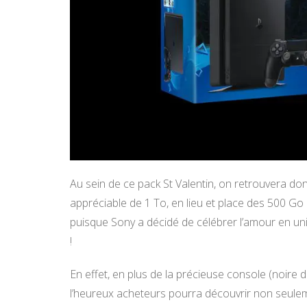
Au sein de ce pack St Valentin, on retrouvera don
appréciable de 1 To, en lieu et place des 500 Go h
puisque Sony a décidé de célébrer l’amour en uni
!
En effet, en plus de la précieuse console (noire 
l’heureux acheteurs pourra découvrir non seul