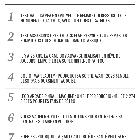
TEST HALO CAMPAIGN EVOLVED : LE REMAKE QUI RESSUSCITE LE
MONUMENT DE LA XBOX, AVEC QUELQUES CICATRICES
TEST ASSASSIN’S CREED BLACK FLAG RESYNCED : UN REMASTER
SOMPTUEUX QUI SUBLIME UN GRAND CLASSIQUE
IL Y A 25 ANS, LA GAME BOY ADVANCE RÉALISAIT UN RÊVE DE
JOUEURS : EMPORTER LA SUPER NINTENDO PARTOUT
GOD OF WAR LAUFEY : POURQUOI SA SORTIE AVANT 2028 SEMBLE
DÉSORMAIS QUASIMENT ACQUISE
LEGO ARCADE PINBALL MACHINE : UN FLIPPER FONCTIONNEL DE 2 274
PIÈCES POUR LES FANS DE RÉTRO
VOLKSWAGEN RECRUTE… 100 MOUTONS POUR ENTRETENIR SA
CENTRALE SOLAIRE EN POLOGNE
POPPINS : POURQUOI LA HAUTE AUTORITÉ DE SANTÉ VEUT FAIRE