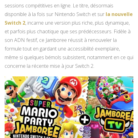
sessions compétitives en ligne. Le titre, désormais
disponible à la fois sur Nintendo Switch et sur
la nouvelle
Switch 2
, incarne une version plus riche, plus dynamique,
et parfois plus chaotique que ses prédécesseurs. Fidèle à
son ADN festif, ce Jamboree réussit à renouveler la
formule tout en gardant une accessibilité exemplaire,
même si quelques bémols subsistent, notamment en ce qui
concerne la récente mise à jour Switch 2.