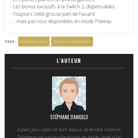
Les bonus exclusifs à la Switch 2, dispensables
Toujours cette grosse part de hasard
... mais pas tous disponibles en mode Plateau
TAGS :
Super Mario Bros
Test Jeu Nintendo Switch
L'AUTEUR
STÉPHANE D'ANGELO
Expert jeux vidéo et tech depuis sa tendre enfance,
Stéphane est un touche-à-tout de génie, doté d'un