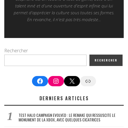
talent inné et d'une ouverture d'esprit infinie qui lui
permet d'apprécier la culture sous toutes ses formes.
En revanche, il n'est pas très modeste...
Rechercher
RECHERCHER
Facebook
Instagram
X
Google News
DERNIERS ARTICLES
TEST HALO CAMPAIGN EVOLVED : LE REMAKE QUI RESSUSCITE LE
MONUMENT DE LA XBOX, AVEC QUELQUES CICATRICES