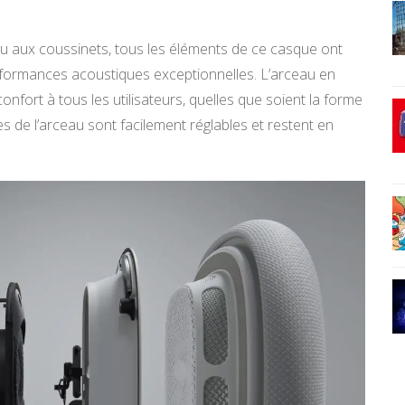
u aux coussinets, tous les éléments de ce casque ont
formances acoustiques exceptionnelles. L’arceau en
nfort à tous les utilisateurs, quelles que soient la forme
ues de l’arceau sont facilement réglables et restent en