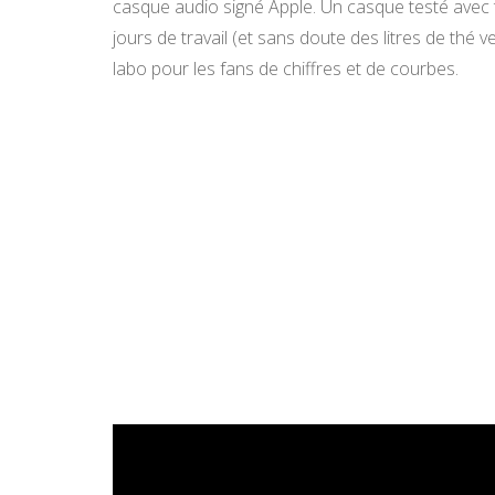
casque audio signé Apple. Un casque testé avec t
jours de travail (et sans doute des litres de thé v
labo pour les fans de chiffres et de courbes.