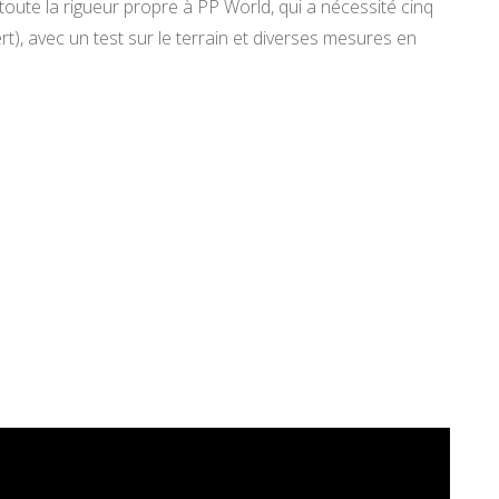
oute la rigueur propre à PP World, qui a nécessité cinq
ert), avec un test sur le terrain et diverses mesures en