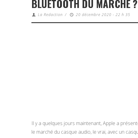
BLUETOOTH DU MARCHÉ ?
La Redaction
/
20 décembre 2020 - 22 h 35
Il y a quelques jours maintenant, Apple a présent
le marché du casque audio, le vrai, avec un casq