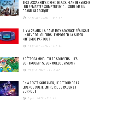
TEST ASSASSIN’S CREED BLACK FLAG RESYNCED
: UN REMASTER SOMPTUEUX QUI SUBLIME UN
GRAND CLASSIQUE
17 juillet 2026 - 10 h 37
IL Y A 25 ANS, LA GAME BOY ADVANCE RÉALISAIT
UN RÊVE DE JOUEURS : EMPORTER LA SUPER
NINTENDO PARTOUT
13 juillet 2026 - 14 h 48
#RÉTROGAMING : TU TE SOUVIENS… LES
SCHTROUMPFS, SUR COLECOVISION ?
19 juin 2026 - 19 h 02
ON A TESTÉ SCREAMER, LE RETOUR DE LA
LICENCE CULTE ENTRE RIDGE RACER ET
BURNOUT
7 juin 2026 - 9 h 27