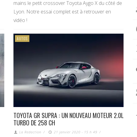
mains le petit crossover Toyota Aygo X du côté de
Lyon. Notre essai complet est à retrouver en
vidéo !
AUTOS
TOYOTA GR SUPRA : UN NOUVEAU MOTEUR 2.0L
TURBO DE 258 CH
La Redaction
/
21 janvier 2020 - 15 h 49
/