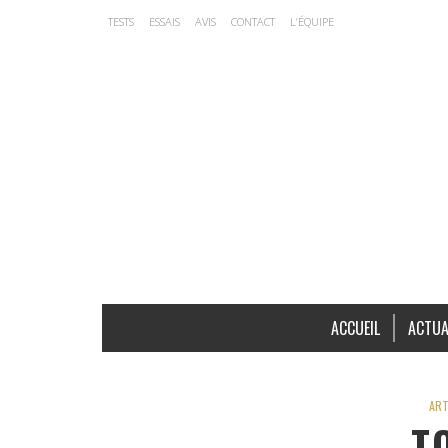
TESTS
ESSAIS
AVIS
CONTACT
L’ÉQUIPE
ACCUEIL
ACTUA
ART
T