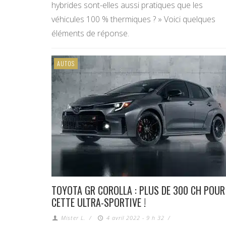
hybrides sont-elles aussi pratiques que les
véhicules 100 % thermiques ? » Voici quelques
éléments de réponse.
AUTOS
TOYOTA GR COROLLA : PLUS DE 300 CH POUR
CETTE ULTRA-SPORTIVE !
Mister L.
/
4 avril 2022 - 9 h 32
/