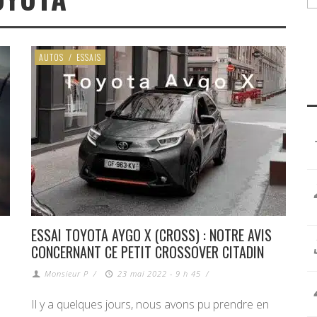
AUTOS
/
ESSAIS
ESSAI TOYOTA AYGO X (CROSS) : NOTRE AVIS
CONCERNANT CE PETIT CROSSOVER CITADIN
Monsieur P
/
23 mai 2022 - 9 h 45
/
Il y a quelques jours, nous avons pu prendre en