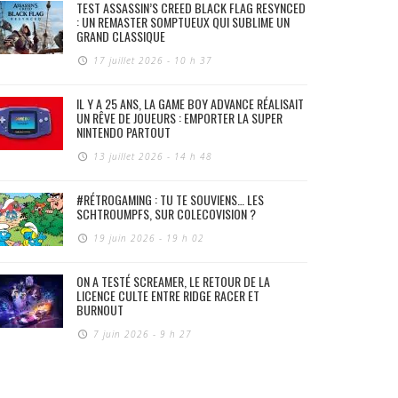
TEST ASSASSIN’S CREED BLACK FLAG RESYNCED
: UN REMASTER SOMPTUEUX QUI SUBLIME UN
GRAND CLASSIQUE
17 juillet 2026 - 10 h 37
IL Y A 25 ANS, LA GAME BOY ADVANCE RÉALISAIT
UN RÊVE DE JOUEURS : EMPORTER LA SUPER
NINTENDO PARTOUT
13 juillet 2026 - 14 h 48
#RÉTROGAMING : TU TE SOUVIENS… LES
SCHTROUMPFS, SUR COLECOVISION ?
19 juin 2026 - 19 h 02
ON A TESTÉ SCREAMER, LE RETOUR DE LA
LICENCE CULTE ENTRE RIDGE RACER ET
BURNOUT
7 juin 2026 - 9 h 27