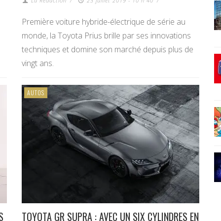
La Redaction
/
23 juillet 2019 - 10 h 40
/
Première voiture hybride-électrique de série au
monde, la Toyota Prius brille par ses innovations
techniques et domine son marché depuis plus de
vingt ans.
AUTOS
S
TOYOTA GR SUPRA : AVEC UN SIX CYLINDRES EN