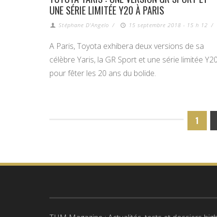
UNE SÉRIE LIMITÉE Y20 À PARIS
Stéphane D'Angelo
/
15 septembre 2018 - 15 h 12
/
A Paris, Toyota exhibera deux versions de sa
célèbre Yaris, la GR Sport et une série limitée Y20
pour fêter les 20 ans du bolide.
1