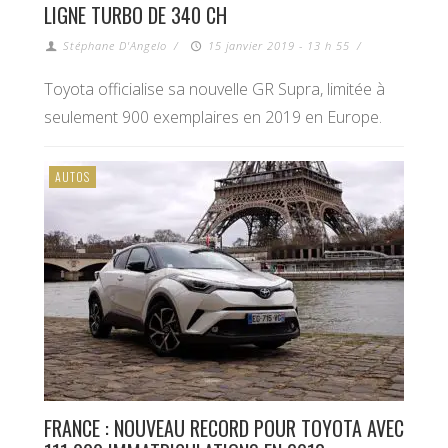
LIGNE TURBO DE 340 CH
Stéphane D'Angelo
/
15 janvier 2019 - 13 h 55
/
Toyota officialise sa nouvelle GR Supra, limitée à
seulement 900 exemplaires en 2019 en Europe.
AUTOS
FRANCE : NOUVEAU RECORD POUR TOYOTA AVEC