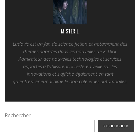
MISTER L.
Ludovic est un fan de science fiction et notamment des
thèmes abordés dans les nouvelles de K. Dick.
Admirateur des nouvelles technologies et services
apportés à l'utilisateur, il reste en veille sur les
innovations et s'affiche également en tant
qu'entrepreneur. Il aime le bon café et les automobiles.
Rechercher
RECHERCHER