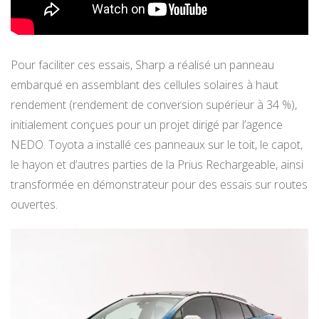
Pour faciliter ces essais, Sharp a réalisé un panneau
embarqué en assemblant des cellules solaires à haut
rendement (rendement de conversion supérieur à 34 %),
initialement conçues pour un projet dirigé par l’agence
NEDO. Toyota a installé ces panneaux sur le toit, le capot,
le hayon et d’autres parties de la Prius Rechargeable, ainsi
transformée en démonstrateur pour des essais sur routes
ouvertes.