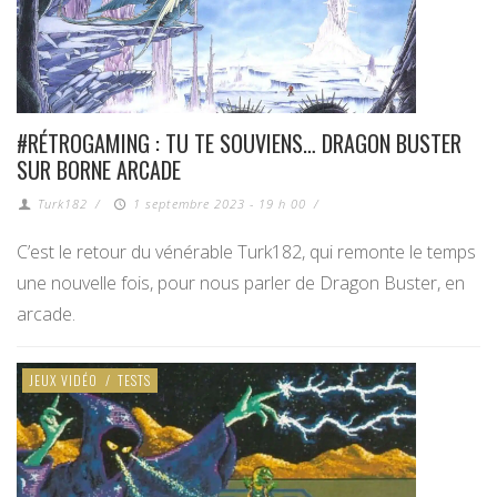
#RÉTROGAMING : TU TE SOUVIENS… DRAGON BUSTER
SUR BORNE ARCADE
Turk182
/
1 septembre 2023 - 19 h 00
/
C’est le retour du vénérable Turk182, qui remonte le temps
une nouvelle fois, pour nous parler de Dragon Buster, en
arcade.
JEUX VIDÉO
/
TESTS