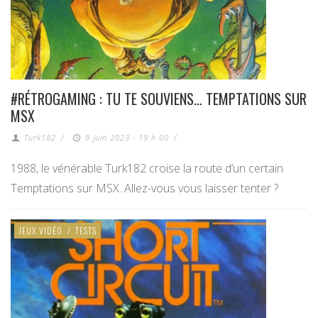
#RÉTROGAMING : TU TE SOUVIENS… TEMPTATIONS SUR
MSX
Turk182
/
9 juin 2023 - 19 h 00
/
1988, le vénérable Turk182 croise la route d’un certain
Temptations sur MSX. Allez-vous vous laisser tenter ?
JEUX VIDÉO
/
TESTS