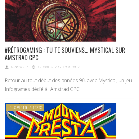
#RÉTROGAMING : TU TE SOUVIENS… MYSTICAL SUR
AMSTRAD CPC
Turk182
/
12 mai 2023 - 19 h 00
/
Retour au tout début des années 90, avec Mystical, un jeu
Infogrames dédié à l’Amstrad CPC.
JEUX VIDÉO
/
TESTS