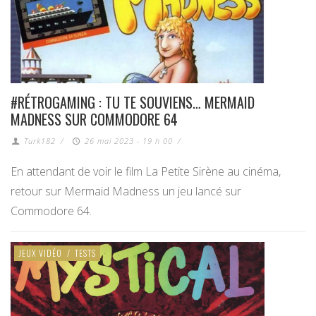
#RÉTROGAMING : TU TE SOUVIENS… MERMAID
MADNESS SUR COMMODORE 64
Turk182
/
26 mai 2023 - 19 h 00
/
En attendant de voir le film La Petite Sirène au cinéma,
retour sur Mermaid Madness un jeu lancé sur
Commodore 64.
JEUX VIDÉO
/
TESTS