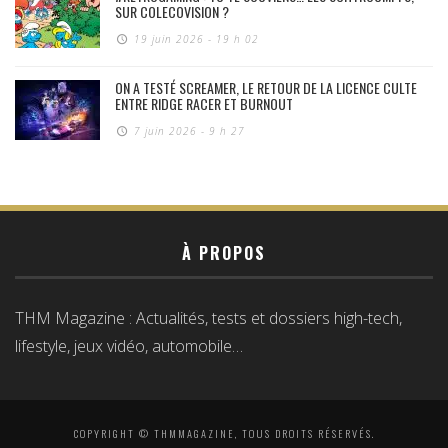
SUR COLECOVISION ?
19 juin 2026 - 19 h 02
ON A TESTÉ SCREAMER, LE RETOUR DE LA LICENCE CULTE
ENTRE RIDGE RACER ET BURNOUT
7 juin 2026 - 9 h 27
À PROPOS
THM Magazine : Actualités, tests et dossiers high-tech,
lifestyle, jeux vidéo, automobile…
COPYRIGHT © THMMAGAZINE, TOUS DROITS RÉSERVÉS.