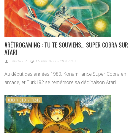
#RÉTROGAMING : TU TE SOUVIENS… SUPER COBRA SUR
ATARI
Turk182
/
16 juin 2023 - 19 h 00
/
Au début des années 1980, Konami lance Super Cobra en
arcade, et Turk182 se remémore sa déclinaison Atari.
JEUX VIDÉO
/
TESTS