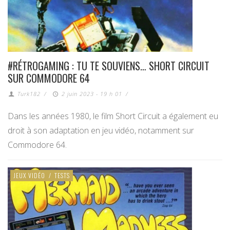
#RÉTROGAMING : TU TE SOUVIENS… SHORT CIRCUIT
SUR COMMODORE 64
Turk182
/
2 juin 2023 - 19 h 01
/
Dans les années 1980, le film Short Circuit a également eu
droit à son adaptation en jeu vidéo, notamment sur
Commodore 64.
JEUX VIDÉO
/
TESTS