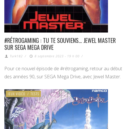
#RÉTROGAMING : TU TE SOUVIENS… JEWEL MASTER
SUR SEGA MEGA DRIVE
Turk182
/
8 septembre 2023 - 19 h 00
/
Pour ce nouvel épisode de #rétrogaming, retour au début
des années 90, sur SEGA Mega Drive, avec Jewel Master.
JEUX VIDÉO
/
TESTS