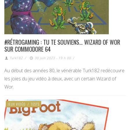
#RÉTROGAMING : TU TE SOUVIENS… WIZARD OF WOR
SUR COMMODORE 64
Turk182
/
30 juin 2023 - 19 h 00
/
Au début des années 80, le vénérable Turk182 redécouvre
les joies du jeu vidéo à deux, avec un certain Wizard of
Wor.
JEUX VIDÉO
/
TESTS