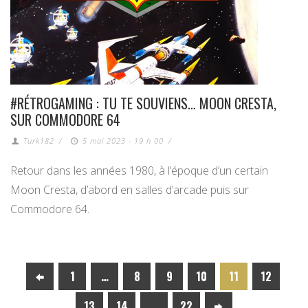
#RÉTROGAMING : TU TE SOUVIENS… MOON CRESTA,
SUR COMMODORE 64
Turk182
/
5 mai 2023 - 19 h 00
/
Retour dans les années 1980, à l’époque d’un certain
Moon Cresta, d’abord en salles d’arcade puis sur
Commodore 64.
1
…
8
9
10
11
12
13
14
…
22