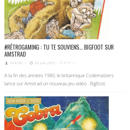
#RÉTROGAMING : TU TE SOUVIENS… BIGFOOT SUR
AMSTRAD
Turk182
/
24 juin 2023 - 17 h 11
/
A la fin des années 1980, le britannique Codemasters
lance sur Amstrad un nouveau jeu vidéo : Bigfoot.
JEUX VIDÉO
/
TESTS