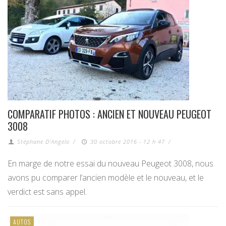
COMPARATIF PHOTOS : ANCIEN ET NOUVEAU PEUGEOT
3008
Stéphane D'Angelo
/
30 octobre 2016 - 12 h 47
/
En marge de notre essai du nouveau Peugeot 3008, nous
avons pu comparer l’ancien modèle et le nouveau, et le
verdict est sans appel.
AUTOS