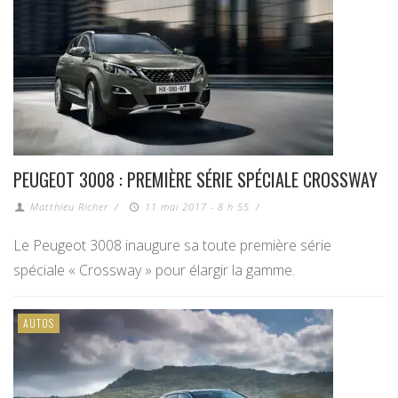
PEUGEOT 3008 : PREMIÈRE SÉRIE SPÉCIALE CROSSWAY
Matthieu Richer
/
11 mai 2017 - 8 h 55
/
Le Peugeot 3008 inaugure sa toute première série
spéciale « Crossway » pour élargir la gamme.
AUTOS