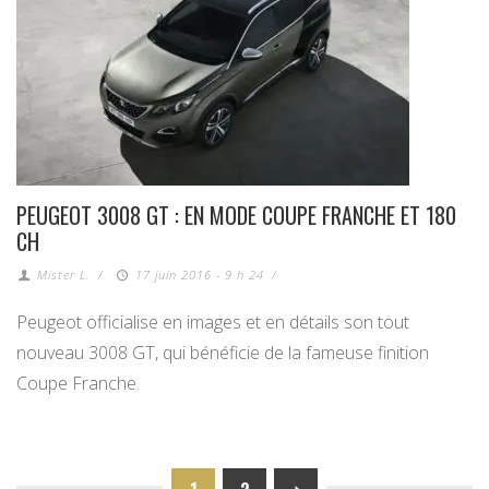
PEUGEOT 3008 GT : EN MODE COUPE FRANCHE ET 180
CH
Mister L.
/
17 juin 2016 - 9 h 24
/
Peugeot officialise en images et en détails son tout
nouveau 3008 GT, qui bénéficie de la fameuse finition
Coupe Franche.