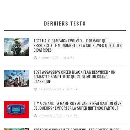
DERNIERS TESTS
TEST HALO CAMPAIGN EVOLVED : LE REMAKE QUI
RESSUSCITE LE MONUMENT DE LA XBOX, AVEC QUELQUES
CICATRICES
4 août 2026 - 10 h 17
TEST ASSASSIN’S CREED BLACK FLAG RESYNCED : UN
REMASTER SOMPTUEUX QUI SUBLIME UN GRAND
CLASSIQUE
17 juillet 2026 - 10 h 37
IL Y A 25 ANS, LA GAME BOY ADVANCE RÉALISAIT UN RÊVE
DE JOUEURS : EMPORTER LA SUPER NINTENDO PARTOUT
13 juillet 2026 - 14 h 48
#RÉTROGAMING : TU TE SOUVIENS… LES SCHTROUMPFS,