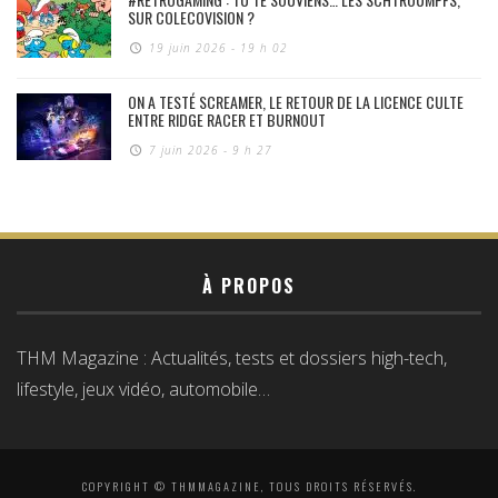
SUR COLECOVISION ?
19 juin 2026 - 19 h 02
ON A TESTÉ SCREAMER, LE RETOUR DE LA LICENCE CULTE
ENTRE RIDGE RACER ET BURNOUT
7 juin 2026 - 9 h 27
À PROPOS
THM Magazine : Actualités, tests et dossiers high-tech,
lifestyle, jeux vidéo, automobile…
COPYRIGHT © THMMAGAZINE, TOUS DROITS RÉSERVÉS.