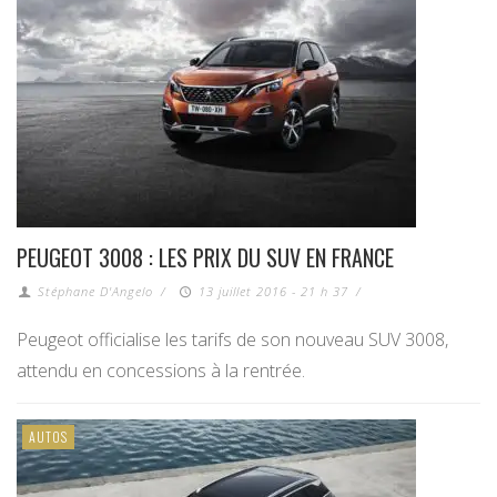
PEUGEOT 3008 : LES PRIX DU SUV EN FRANCE
Stéphane D'Angelo
/
13 juillet 2016 - 21 h 37
/
Peugeot officialise les tarifs de son nouveau SUV 3008,
attendu en concessions à la rentrée.
AUTOS