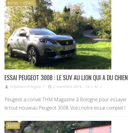
AUTOS
/
ESSAIS
ESSAI PEUGEOT 3008 : LE SUV AU LION QUI A DU CHIEN
Stéphane D'Angelo
/
2 novembre 2016 - 14 h 32
/
Peugeot a convié THM Magazine à Bologne pour essayer
le tout nouveau Peugeot 3008. Voici notre essai complet !
AUTOS