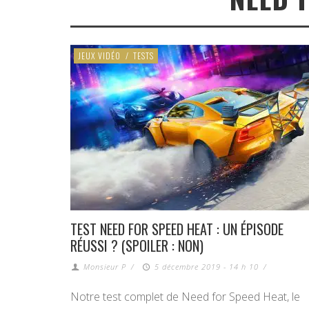
JEUX VIDÉO
/
TESTS
TEST NEED FOR SPEED HEAT : UN ÉPISODE
RÉUSSI ? (SPOILER : NON)
Monsieur P
/
5 décembre 2019 - 14 h 10
/
Notre test complet de Need for Speed Heat, le