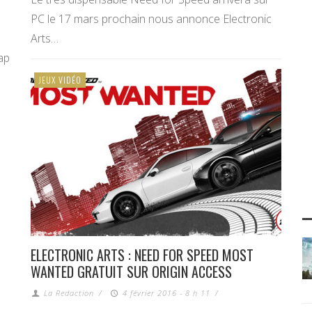
PC le 17 mars prochain nous annonce Electronic
Arts…
ap
JEUX VIDÉO
ELECTRONIC ARTS : NEED FOR SPEED MOST
WANTED GRATUIT SUR ORIGIN ACCESS
La Redaction
/
4 février 2016 - 8 h 11
/