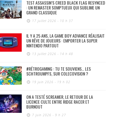
TEST ASSASSIN’S CREED BLACK FLAG RESYNCED
: UN REMASTER SOMPTUEUX QUI SUBLIME UN
GRAND CLASSIQUE
17 juillet 2026 - 10 h 37
IL Y A 25 ANS, LA GAME BOY ADVANCE RÉALISAIT
UN RÊVE DE JOUEURS : EMPORTER LA SUPER
NINTENDO PARTOUT
13 juillet 2026 - 14 h 48
#RÉTROGAMING : TU TE SOUVIENS… LES
SCHTROUMPFS, SUR COLECOVISION ?
19 juin 2026 - 19 h 02
ON A TESTÉ SCREAMER, LE RETOUR DE LA
LICENCE CULTE ENTRE RIDGE RACER ET
BURNOUT
7 juin 2026 - 9 h 27