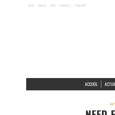
TESTS
ESSAIS
AVIS
CONTACT
L’ÉQUIPE
ACCUEIL
ACTUA
ART
NEED 