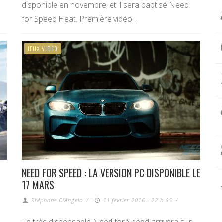
disponible en novembre, et il sera baptisé Need
for Speed Heat. Première vidéo !
JEUX VIDÉO
NEED FOR SPEED : LA VERSION PC DISPONIBLE LE
17 MARS
Stéphane D'Angelo
/
11 février 2016 - 22 h 55
/
Le très dispensable Need for Speed arrivera sur