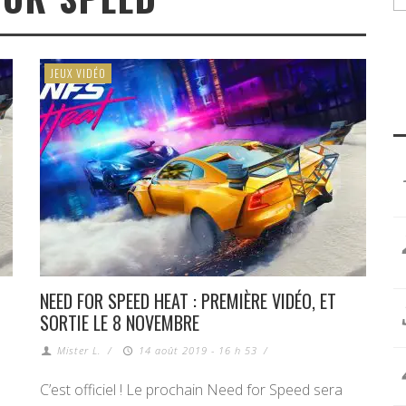
JEUX VIDÉO
NEED FOR SPEED HEAT : PREMIÈRE VIDÉO, ET
SORTIE LE 8 NOVEMBRE
Mister L.
/
14 août 2019 - 16 h 53
/
C’est officiel ! Le prochain Need for Speed sera