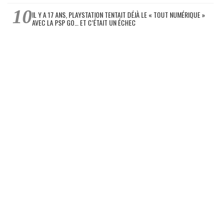
IL Y A 17 ANS, PLAYSTATION TENTAIT DÉJÀ LE « TOUT NUMÉRIQUE »
AVEC LA PSP GO… ET C’ÉTAIT UN ÉCHEC