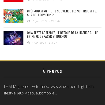
#RÉTROGAMING : TU TE SOUVIENS… LES SCHTROUMPFS,
SUR COLECOVISION ?
19 juin 2026 - 19 h 02
ON A TESTÉ SCREAMER, LE RETOUR DE LA LICENCE CULTE
ENTRE RIDGE RACER ET BURNOUT
7 juin 2026 - 9 h 27
À PROPOS
THM Magazine : Actualités, tests et dossiers high-tech,
lifestyle, jeux vidéo, automobile…