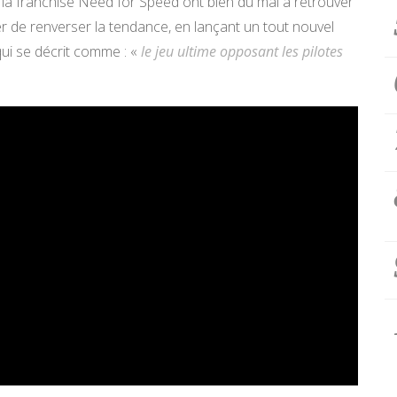
la franchise Need for Speed ont bien du mal à retrouver
ter de renverser la tendance, en lançant un tout nouvel
qui se décrit comme : «
le jeu ultime opposant les pilotes