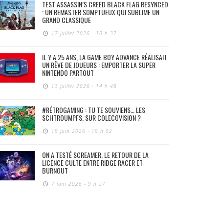
TEST ASSASSIN’S CREED BLACK FLAG RESYNCED
: UN REMASTER SOMPTUEUX QUI SUBLIME UN
GRAND CLASSIQUE
17 juillet 2026 - 10 h 37
IL Y A 25 ANS, LA GAME BOY ADVANCE RÉALISAIT
UN RÊVE DE JOUEURS : EMPORTER LA SUPER
NINTENDO PARTOUT
13 juillet 2026 - 14 h 48
#RÉTROGAMING : TU TE SOUVIENS… LES
SCHTROUMPFS, SUR COLECOVISION ?
19 juin 2026 - 19 h 02
ON A TESTÉ SCREAMER, LE RETOUR DE LA
LICENCE CULTE ENTRE RIDGE RACER ET
BURNOUT
7 juin 2026 - 9 h 27