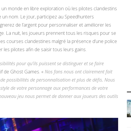
 un monde en libre exploration où les pilotes clandestins
re un nom. Le jour, participez au Speedhunters
nerez de l’argent pour personnaliser et améliorer les
e. La nuit, les joueurs prennent tous les risques pour se
 des courses clandestines malgré la présence d’une police
es pilotes afin de saisir tous leurs gains.
ilités pour qu’ils puissent se distinguer et se faire
atif de Ghost Games. «
Nos fans nous ont clairement fait
de possibilités de personnalisation et plus de défis. Nous
style de votre personnage aux performances de votre
e nouveau jeu nous permet de donner aux joueurs des outils