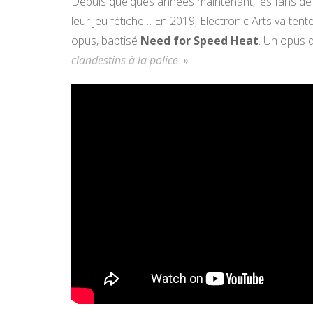
Depuis quelques années maintenant, les fans de 
leur jeu fétiche… En 2019, Electronic Arts va ten
opus, baptisé
Need for Speed Heat
. Un opus 
clandestins à la police
. »