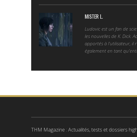
MISTER L.
Ludovic est un fan de sc
les nouvelles de K. Dick. 
apportés à l'utilisateur, il
également en tant qu'entr
THM Magazine : Actualités, tests et dossiers high-