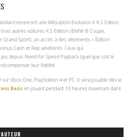
ES
ndard recevront une Mitsubishi Evolution X K.S Edition.
 trois autres voitures K.S Edition (BMW i8 Coupe,
Grand Sport), un accès à des vêtements « Édition
 bonus Cash et Rep améliorés. Ceux qui
eu depuis Need for Speed Payback (quel que soit le
récompenser leur fidélité.
ur Xbox One, PlayStation 4 et PC. Il sera jouable dès le
cess Basic
en jouant pendant 10 heures maximum dans
'AUTEUR