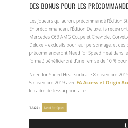
DES BONUS POUR LES PRÉCOMMAND
Les joueurs qui auront précommandé l’Édition Sta
En précommandant l’Édition Deluxe, ils recevront
Mercedes C63 AMG Coupe et Chevrolet Corvette 
Deluxe » exclusifs pour leur personnage, et des
précommanderont Need for Speed Heat dans le j
format) bénéficieront d’une remise de 10 % pour 
Need for Speed Heat sortira le 8 novembre 2019 s
5 novembre 2019 avec
EA Access et Origin Ac
le cadre de l’essai prioritaire.
TAGS :
Need for Speed
L