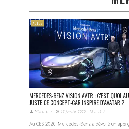
AUTOS
MERCEDES-BENZ VISION AVTR : C’EST QUOI AU
JUSTE CE CONCEPT-CAR INSPIRÉ D’AVATAR ?
Mister L.
/
13 janvier 2020 - 15 h 42
/
Au CES 2020, Mercedes-Benz a dévoilé un aper