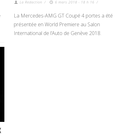
La Redaction
/
6 mars 2018 - 18 h 16
/
e
La Mercedes-AMG GT Coupé 4 portes a été
présentée en World Premiere au Salon
International de l’Auto de Genève 2018.
X