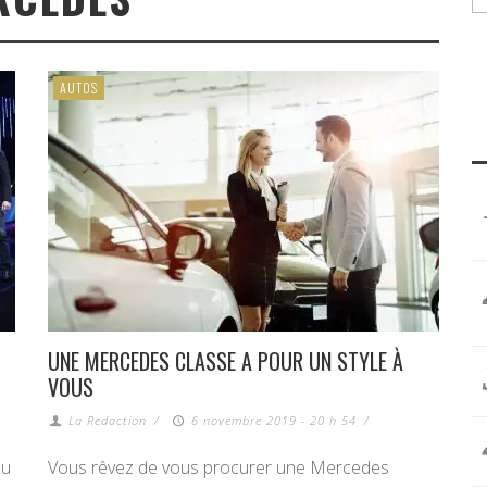
AUTOS
UNE MERCEDES CLASSE A POUR UN STYLE À
VOUS
La Redaction
/
6 novembre 2019 - 20 h 54
/
çu
Vous rêvez de vous procurer une Mercedes