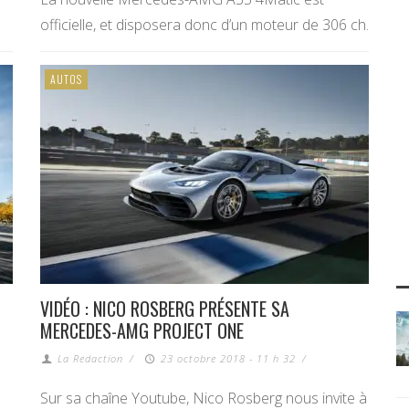
officielle, et disposera donc d’un moteur de 306 ch.
AUTOS
VIDÉO : NICO ROSBERG PRÉSENTE SA
MERCEDES-AMG PROJECT ONE
La Redaction
/
23 octobre 2018 - 11 h 32
/
Sur sa chaîne Youtube, Nico Rosberg nous invite à