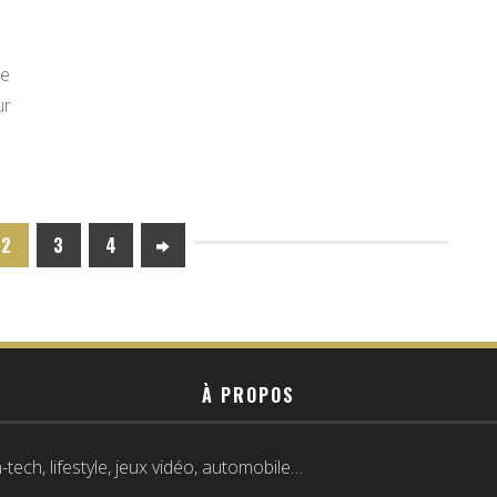
de
ur
2
3
4
À PROPOS
tech, lifestyle, jeux vidéo, automobile…