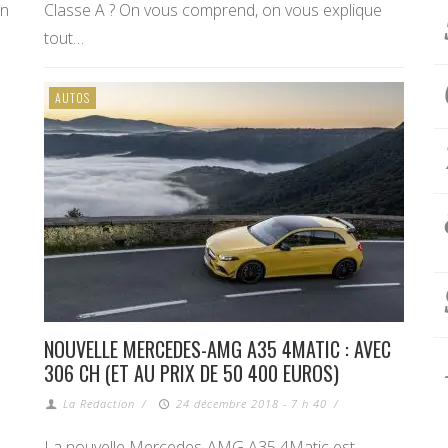
un
Classe A ? On vous comprend, on vous explique
tout…
AUTOS
NOUVELLE MERCEDES-AMG A35 4MATIC : AVEC
306 CH (ET AU PRIX DE 50 400 EUROS)
La Redaction
/
24 décembre 2018 - 7 h 40
/
La nouvelle Mercedes-AMG A35 4Matic est