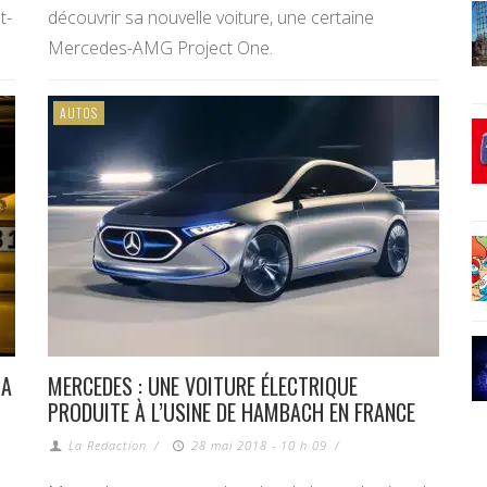
t-
découvrir sa nouvelle voiture, une certaine
Mercedes-AMG Project One.
AUTOS
 A
MERCEDES : UNE VOITURE ÉLECTRIQUE
PRODUITE À L’USINE DE HAMBACH EN FRANCE
La Redaction
/
28 mai 2018 - 10 h 09
/