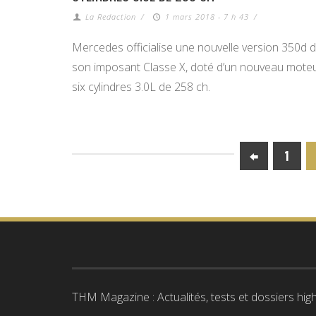
La Redaction
/
1 mars 2018 - 7 h 43
/
Mercedes officialise une nouvelle version 350d 
son imposant Classe X, doté d’un nouveau mote
six cylindres 3.0L de 258 ch.
1
THM Magazine : Actualités, tests et dossiers high-