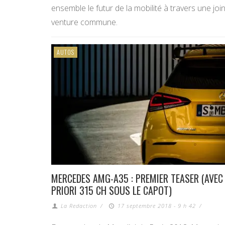
ensemble le futur de la mobilité à travers une join
venture commune.
AUTOS
MERCEDES AMG-A35 : PREMIER TEASER (AVEC
PRIORI 315 CH SOUS LE CAPOT)
La Redaction
/
17 septembre 2018 - 9 h 42
/