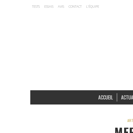
TESTS
ESSAIS
AVIS
CONTACT
L’ÉQUIPE
ACCUEIL
ACTUA
ART
ME