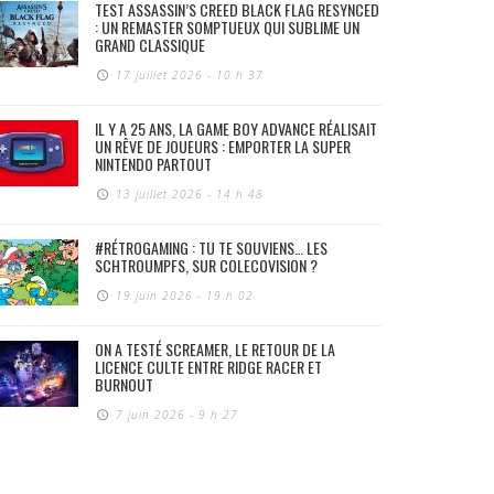
TEST ASSASSIN’S CREED BLACK FLAG RESYNCED
: UN REMASTER SOMPTUEUX QUI SUBLIME UN
GRAND CLASSIQUE
17 juillet 2026 - 10 h 37
IL Y A 25 ANS, LA GAME BOY ADVANCE RÉALISAIT
UN RÊVE DE JOUEURS : EMPORTER LA SUPER
NINTENDO PARTOUT
13 juillet 2026 - 14 h 48
#RÉTROGAMING : TU TE SOUVIENS… LES
SCHTROUMPFS, SUR COLECOVISION ?
19 juin 2026 - 19 h 02
ON A TESTÉ SCREAMER, LE RETOUR DE LA
LICENCE CULTE ENTRE RIDGE RACER ET
BURNOUT
7 juin 2026 - 9 h 27