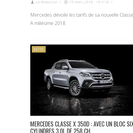
La Redaction
/
10 mars 2018 - 19 h 16
/
Mercedes dévoile les tarifs de sa nouvelle Class
A millésime 2018.
AUTOS
MERCEDES CLASSE X 350D : AVEC UN BLOC SI
CYLINDRES 3.0L DE 258 CH