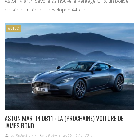
Aston Martin dévoile sa nouvelle Vantage GT8, un bolide
en série limitée, qui développe 446 ch.
AUTOS
ASTON MARTIN DB11 : LA (PROCHAINE) VOITURE DE
JAMES BOND
La Redaction
/
29 février 2016 - 17 h 20
/