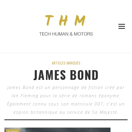
ARTICLES MARQUÉS
JAMES BOND
James Bond est un personnage de fiction créé par
Ian Fleming pour la série de romans éponyme.
Également connu sous son matricule 007, c'est un
espion britannique au service de Sa Majesté.