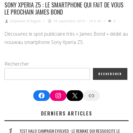
SONY XPERIA Z5 : LE SMARTPHONE QUI FAIT DE VOUS
LE PROCHAIN JAMES BOND
Stéphane D'Angelo
/
14 septembre 2015 - 14 h 42
/
0
Découvrez le spot publiciaire très « James Bond » dédié au
nouveau smartphone Sony Xperia Z5.
Rechercher
RECHERCHER
Facebook
Instagram
X
Google News
DERNIERS ARTICLES
TEST HALO CAMPAIGN EVOLVED : LE REMAKE QUI RESSUSCITE LE