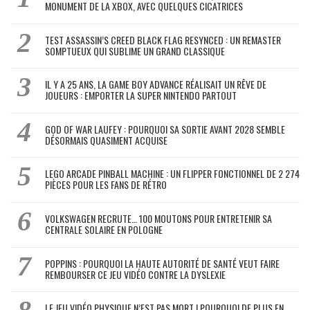
MONUMENT DE LA XBOX, AVEC QUELQUES CICATRICES
TEST ASSASSIN’S CREED BLACK FLAG RESYNCED : UN REMASTER
SOMPTUEUX QUI SUBLIME UN GRAND CLASSIQUE
IL Y A 25 ANS, LA GAME BOY ADVANCE RÉALISAIT UN RÊVE DE
JOUEURS : EMPORTER LA SUPER NINTENDO PARTOUT
GOD OF WAR LAUFEY : POURQUOI SA SORTIE AVANT 2028 SEMBLE
DÉSORMAIS QUASIMENT ACQUISE
LEGO ARCADE PINBALL MACHINE : UN FLIPPER FONCTIONNEL DE 2 274
PIÈCES POUR LES FANS DE RÉTRO
VOLKSWAGEN RECRUTE… 100 MOUTONS POUR ENTRETENIR SA
CENTRALE SOLAIRE EN POLOGNE
POPPINS : POURQUOI LA HAUTE AUTORITÉ DE SANTÉ VEUT FAIRE
REMBOURSER CE JEU VIDÉO CONTRE LA DYSLEXIE
LE JEU VIDÉO PHYSIQUE N’EST PAS MORT ! POURQUOI DE PLUS EN