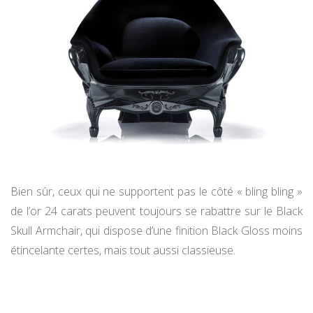
Bien sûr, ceux qui ne supportent pas le côté « bling bling »
de l’or 24 carats peuvent toujours se rabattre sur le Black
Skull Armchair, qui dispose d’une finition Black Gloss moins
étincelante certes, mais tout aussi classieuse.