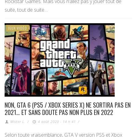
Rockstar Games. Mais vous n’allez pas y jouer tout de
suite, tout de suite…
JEUX VIDÉO
NON, GTA 6 (PS5 / XBOX SERIES X) NE SORTIRA PAS EN
2021… ET SANS DOUTE PAS NON PLUS EN 2022
Mister L.
/
4 août 2020 - 14 h 41
/
Selon toute vraisemblance, GTA V version PS5 et Xbox