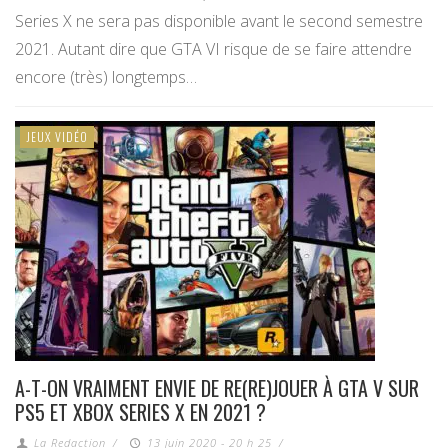
Series X ne sera pas disponible avant le second semestre
2021. Autant dire que GTA VI risque de se faire attendre
encore (très) longtemps…
JEUX VIDÉO
A-T-ON VRAIMENT ENVIE DE RE(RE)JOUER À GTA V SUR
PS5 ET XBOX SERIES X EN 2021 ?
La Redaction
/
13 juin 2020 - 20 h 25
/