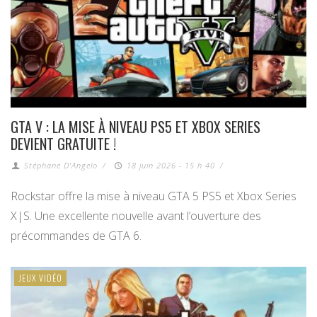
GTA V : LA MISE À NIVEAU PS5 ET XBOX SERIES
DEVIENT GRATUITE !
Stéphane D'Angelo
/
18 juin 2026 - 15 h 40
/
Rockstar offre la mise à niveau GTA 5 PS5 et Xbox Series
X|S. Une excellente nouvelle avant l’ouverture des
précommandes de GTA 6.
JEUX VIDÉO