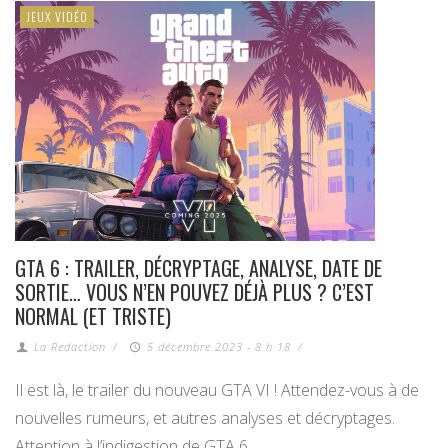
JEUX VIDÉO
GTA 6 : TRAILER, DÉCRYPTAGE, ANALYSE, DATE DE
SORTIE… VOUS N’EN POUVEZ DÉJÀ PLUS ? C’EST
NORMAL (ET TRISTE)
La Redaction
/
5 décembre 2023 - 8 h 18
/
Il est là, le trailer du nouveau GTA VI ! Attendez-vous à de
nouvelles rumeurs, et autres analyses et décryptages.
Attention à l’indigestion de GTA 6…