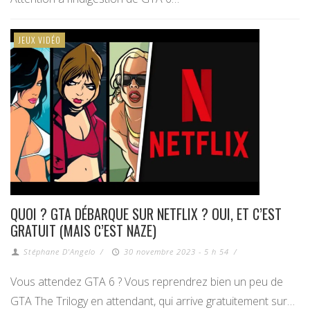
JEUX VIDÉO
QUOI ? GTA DÉBARQUE SUR NETFLIX ? OUI, ET C’EST
GRATUIT (MAIS C’EST NAZE)
Stéphane D'Angelo
/
30 novembre 2023 - 5 h 54
/
Vous attendez GTA 6 ? Vous reprendrez bien un peu de
GTA The Trilogy en attendant, qui arrive gratuitement sur…