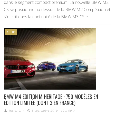
dans le segment compact premium. La nouvelle BMW M2
CS se positionne au-dessus de la BMW M2 Compétition et
s’inscrit dans la continuité de la BMW M3 CS et …
AUTOS
BMW M4 EDITION M HERITAGE : 750 MODÈLES EN
ÉDITION LIMITÉE (DONT 3 EN FRANCE)
Mister L.
/
5 septembre 2019 - 12 h 00
/