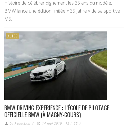
Histoire de célébrer dignement les 35 ans du modèle,
BMW lance une édition limitée « 35 Jahre » de sa sportive
M5.
AUTOS
BMW DRIVING EXPERIENCE : L’ÉCOLE DE PILOTAGE
OFFICIELLE BMW (À MAGNY-COURS)
La Redaction
/
14 mai 2019 - 13 h 25
/