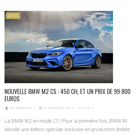
AUTOS
NOUVELLE BMW M2 CS : 450 CH, ET UN PRIX DE 99 800
EUROS
La Redaction
/
6 novembre 2019 - 12 h 58
/
La BMW M2 en mode CS ! Pour la première fois, BMW M
dévoile une édition spéciale exclusive en production limitée