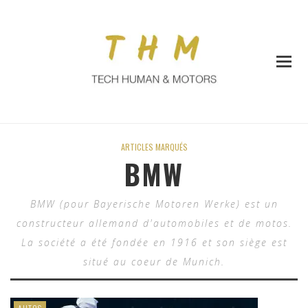
ARTICLES MARQUÉS
BMW
BMW (pour Bayerische Motoren Werke) est un
constructeur allemand d'automobiles et de motos.
La société a été fondée en 1916 et son siège est
situé au coeur de Munich.