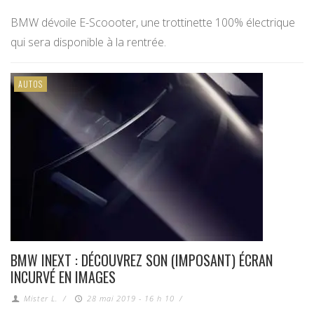
BMW dévoile E-Scoooter, une trottinette 100% électrique
qui sera disponible à la rentrée.
AUTOS
BMW INEXT : DÉCOUVREZ SON (IMPOSANT) ÉCRAN
INCURVÉ EN IMAGES
Mister L.
/
28 mai 2019 - 16 h 10
/