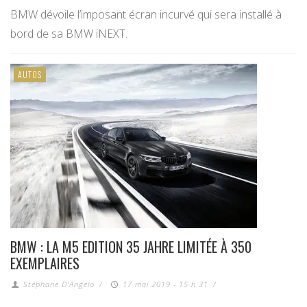
BMW dévoile l’imposant écran incurvé qui sera installé à
bord de sa BMW iNEXT.
AUTOS
BMW : LA M5 EDITION 35 JAHRE LIMITÉE À 350
EXEMPLAIRES
Stéphane D'Angelo
/
17 mai 2019 - 15 h 31
/