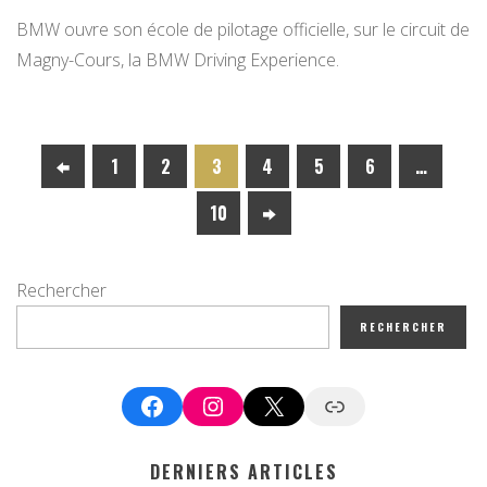
BMW ouvre son école de pilotage officielle, sur le circuit de
Magny-Cours, la BMW Driving Experience.
1
2
3
4
5
6
…
10
Rechercher
RECHERCHER
Facebook
Instagram
X
Google News
DERNIERS ARTICLES