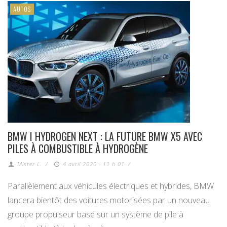
AUTOS
BMW I HYDROGEN NEXT : LA FUTURE BMW X5 AVEC
PILES À COMBUSTIBLE À HYDROGÈNE
Mister L.
/
4 avril 2020 - 11 h 01
/
Parallèlement aux véhicules électriques et hybrides, BMW
lancera bientôt des voitures motorisées par un nouveau
groupe propulseur basé sur un système de pile à