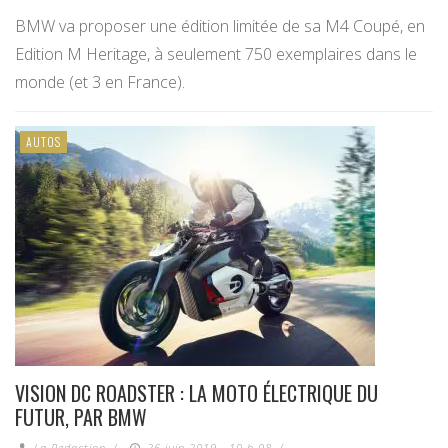
BMW va proposer une édition limitée de sa M4 Coupé, en
Edition M Heritage, à seulement 750 exemplaires dans le
monde (et 3 en France).
AUTOS
VISION DC ROADSTER : LA MOTO ÉLECTRIQUE DU
FUTUR, PAR BMW
La Redaction
/
26 juin 2019 - 10 h 08
/