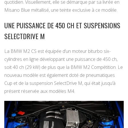
quotidien. Visuellement, elle se démarque par sa livrée en
Misano Blue métallisé, une teinte exclusive à ce modèle.
UNE PUISSANCE DE 450 CH ET SUSPENSIONS
SELECTDRIVE M
La BMW M2 CS est équipée d’un moteur biturbo six-
cylindres en ligne développant une puissance de 450 ch,
soit 40 ch (29 kW) de plus que la BMW M2 Compétition. Le
nouveau modèle est également doté de pneumatiques
Cup et de la suspension SelectDrive M, qui était jusqu’à
présent réservée aux modèles M4.