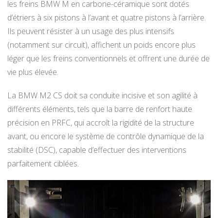
les freins BMW M en carbone-céramique sont dotés
d’étriers à six pistons à l’avant et quatre pistons à l’arrière.
Ils peuvent résister à un usage des plus intensifs
(notamment sur circuit), affichent un poids encore plus
léger que les freins conventionnels et offrent une durée de
vie plus élevée.
La BMW M2 CS doit sa conduite incisive et son agilité à
différents éléments, tels que la barre de renfort haute
précision en PRFC, qui accroît la rigidité de la structure
avant, ou encore le système de contrôle dynamique de la
stabilité (DSC), capable d’effectuer des interventions
parfaitement ciblées.