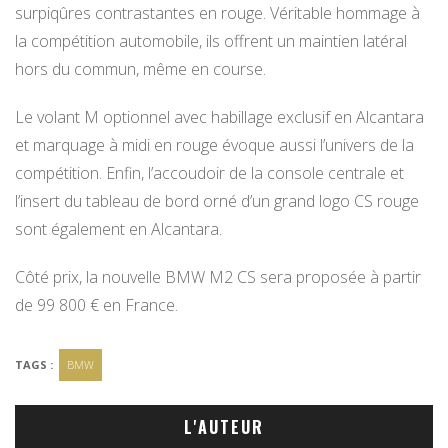
surpiqûres contrastantes en rouge. Véritable hommage à
la compétition automobile, ils offrent un maintien latéral
hors du commun, même en course.
Le volant M optionnel avec habillage exclusif en Alcantara
et marquage à midi en rouge évoque aussi l’univers de la
compétition. Enfin, l’accoudoir de la console centrale et
l’insert du tableau de bord orné d’un grand logo CS rouge
sont également en Alcantara.
Côté prix, la nouvelle BMW M2 CS sera proposée à partir
de 99 800 € en France.
TAGS :
BMW
L'AUTEUR