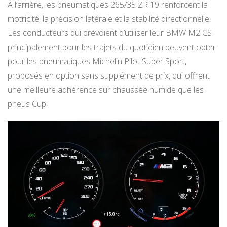
À l’arrière, les pneumatiques 265/35 ZR 19 renforcent la
motricité, la précision latérale et la stabilité directionnelle.
Les conducteurs qui prévoient d’utiliser leur BMW M2 CS
principalement pour les trajets du quotidien peuvent opter
pour les pneumatiques Michelin Pilot Super Sport,
proposés en option sans supplément de prix, qui offrent
une meilleure adhérence sur chaussée humide que les
pneus Cup.