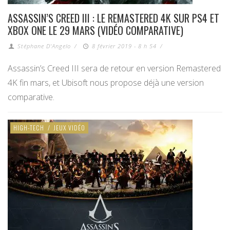
ASSASSIN’S CREED III : LE REMASTERED 4K SUR PS4 ET
XBOX ONE LE 29 MARS (VIDÉO COMPARATIVE)
Stéphane D'Angelo
/
8 février 2019 - 8 h 54
/
Assassin’s Creed III sera de retour en version Remastered
4K fin mars, et Ubisoft nous propose déjà une version
comparative.
HIGH-TECH
/
JEUX VIDÉO