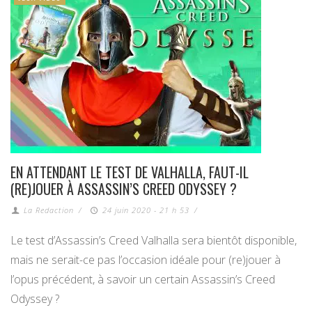
EN ATTENDANT LE TEST DE VALHALLA, FAUT-IL
(RE)JOUER À ASSASSIN’S CREED ODYSSEY ?
La Redaction
/
24 juin 2020 - 21 h 53
/
Le test d’Assassin’s Creed Valhalla sera bientôt disponible,
mais ne serait-ce pas l’occasion idéale pour (re)jouer à
l’opus précédent, à savoir un certain Assassin’s Creed
Odyssey ?