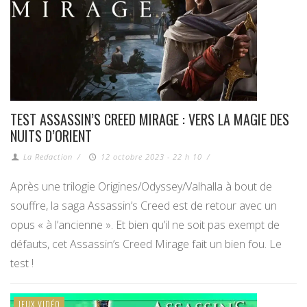
TEST ASSASSIN’S CREED MIRAGE : VERS LA MAGIE DES
NUITS D’ORIENT
La Redaction
/
12 octobre 2023 - 22 h 10
/
Après une trilogie Origines/Odyssey/Valhalla à bout de
souffre, la saga Assassin’s Creed est de retour avec un
opus « à l’ancienne ». Et bien qu’il ne soit pas exempt de
défauts, cet Assassin’s Creed Mirage fait un bien fou. Le
test !
JEUX VIDÉO