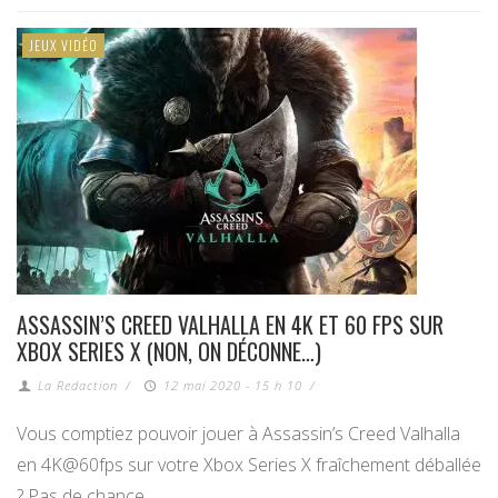
JEUX VIDÉO
ASSASSIN’S CREED VALHALLA EN 4K ET 60 FPS SUR
XBOX SERIES X (NON, ON DÉCONNE…)
La Redaction
/
12 mai 2020 - 15 h 10
/
Vous comptiez pouvoir jouer à Assassin’s Creed Valhalla
en 4K@60fps sur votre Xbox Series X fraîchement déballée
? Pas de chance…