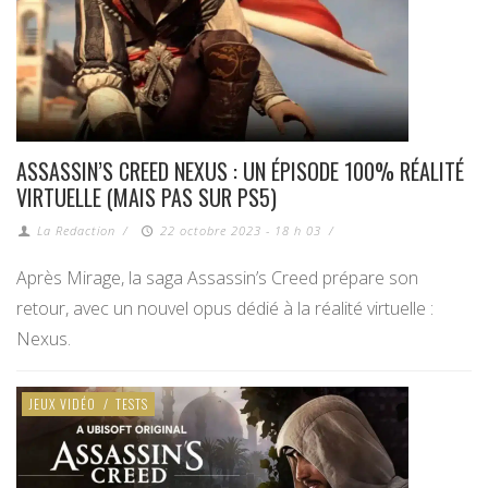
ASSASSIN’S CREED NEXUS : UN ÉPISODE 100% RÉALITÉ
VIRTUELLE (MAIS PAS SUR PS5)
La Redaction
/
22 octobre 2023 - 18 h 03
/
Après Mirage, la saga Assassin’s Creed prépare son
retour, avec un nouvel opus dédié à la réalité virtuelle :
Nexus.
JEUX VIDÉO
/
TESTS