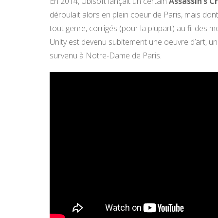
En 2014, Ubisoft lançait un certain
Assassin’s C
déroulait alors en plein coeur de Paris, mais do
tout genre, corrigés (pour la plupart) au fil des
Unity est devenu subitement une oeuvre d’art, un
survenu à Notre-Dame de Paris.