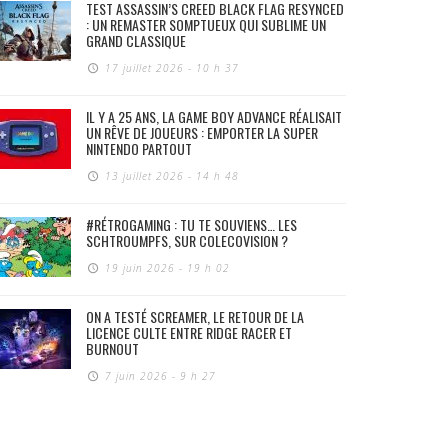
TEST ASSASSIN’S CREED BLACK FLAG RESYNCED
: UN REMASTER SOMPTUEUX QUI SUBLIME UN
GRAND CLASSIQUE
17 juillet 2026 - 10 h 37
IL Y A 25 ANS, LA GAME BOY ADVANCE RÉALISAIT
UN RÊVE DE JOUEURS : EMPORTER LA SUPER
NINTENDO PARTOUT
13 juillet 2026 - 14 h 48
#RÉTROGAMING : TU TE SOUVIENS… LES
SCHTROUMPFS, SUR COLECOVISION ?
19 juin 2026 - 19 h 02
ON A TESTÉ SCREAMER, LE RETOUR DE LA
LICENCE CULTE ENTRE RIDGE RACER ET
BURNOUT
7 juin 2026 - 9 h 27