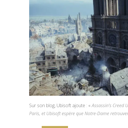
Sur son blog, Ubisoft ajoute : «
Assassin’s Creed 
Paris, et Ubisoft espère que Notre-Dame retrouvera