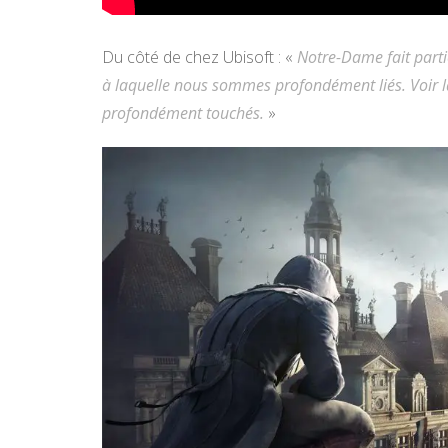
Du côté de chez Ubisoft : «
Notre-Dame fait partie
à laquelle nous sommes profondément liés. Voir 
profondément touchés.
»