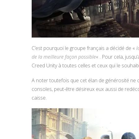
C’est pourquoi le groupe français a décidé de «
l
de la meilleure façon possible
« . Pour cela, jusqu’
Creed Unity à toutes celles et ceux qui le souhait
A noter toutefois que cet élan de générosité ne 
consoles, peut-être désireux eux aussi de redécou
caisse.