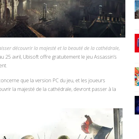
aisser découvrir la majesté et la beauté de la cathédrale,
au 25 avril, Ubisoft offre gratuitement le jeu Assassin’s
ent.
concerne que la version PC du jeu, et les joueurs
vrir la majesté de la cathédrale, devront passer à la