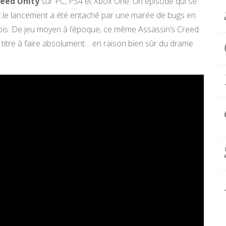
reed Unity
sur PC, PS4 et Xbox One. Un épisode qui se
nt le lancement a été entaché par une marée de bugs en
 mois. De jeu moyen à l’époque, ce même Assassin’s Creed
 titre à faire absolument… en raison bien sûr du drame