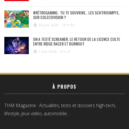
#RÉTROGAMING : TU TE SOUVIENS… LES SCHTROUMPFS,
SUR COLECOVISION ?
19 juin 2026 - 19 h 02
ON A TESTÉ SCREAMER, LE RETOUR DE LA LICENCE CULTE
ENTRE RIDGE RACER ET BURNOUT
7 juin 2026 - 9 h 27
À PROPOS
THM Magazine : Actualités, tests et dossiers high-tech,
lifestyle, jeux vidéo, automobile…