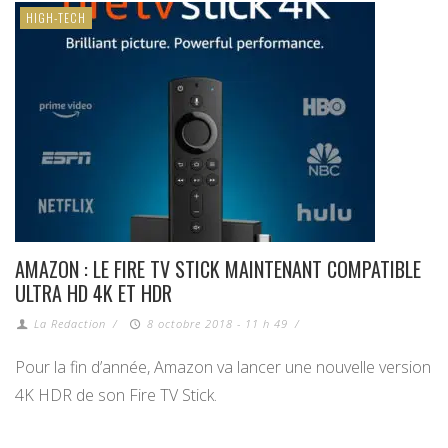
HIGH-TECH
AMAZON : LE FIRE TV STICK MAINTENANT COMPATIBLE
ULTRA HD 4K ET HDR
La Redaction
/
8 octobre 2018 - 11 h 49
/
Pour la fin d’année, Amazon va lancer une nouvelle version
4K HDR de son Fire TV Stick.