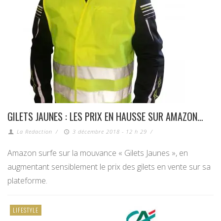
GILETS JAUNES : LES PRIX EN HAUSSE SUR AMAZON…
La Redaction
/
3 décembre 2018 - 12 h 29
/
Amazon surfe sur la mouvance « Gilets Jaunes », en
augmentant sensiblement le prix des gilets en vente sur sa
plateforme.
LIFESTYLE