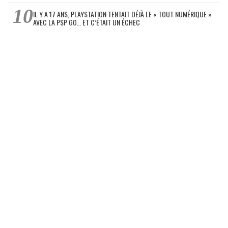
IL Y A 17 ANS, PLAYSTATION TENTAIT DÉJÀ LE « TOUT NUMÉRIQUE »
AVEC LA PSP GO… ET C’ÉTAIT UN ÉCHEC