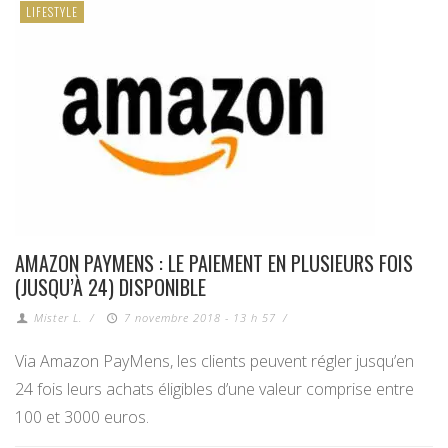
LIFESTYLE
AMAZON PAYMENS : LE PAIEMENT EN PLUSIEURS FOIS
(JUSQU’À 24) DISPONIBLE
Mister L.
/
7 novembre 2018 - 13 h 57
/
Via Amazon PayMens, les clients peuvent régler jusqu’en
24 fois leurs achats éligibles d’une valeur comprise entre
100 et 3000 euros.