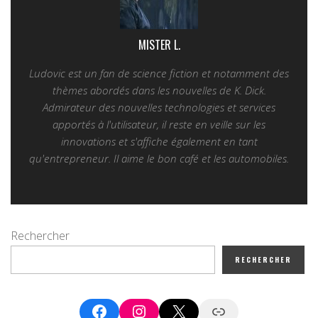
MISTER L.
Ludovic est un fan de science fiction et notamment des
thèmes abordés dans les nouvelles de K. Dick.
Admirateur des nouvelles technologies et services
apportés à l'utilisateur, il reste en veille sur les
innovations et s'affiche également en tant
qu'entrepreneur. Il aime le bon café et les automobiles.
Rechercher
RECHERCHER
Facebook
Instagram
X
Google News