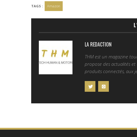
TAGS :
Amazon
L
LA REDACTION
THM est un magazine tourn
propose des actualités et d
produits connectés, aux je