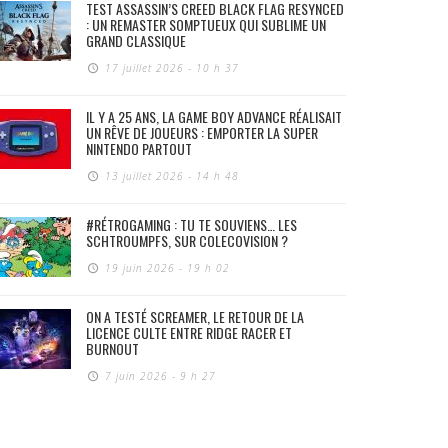
TEST ASSASSIN’S CREED BLACK FLAG RESYNCED
: UN REMASTER SOMPTUEUX QUI SUBLIME UN
GRAND CLASSIQUE
17 juillet 2026 - 10 h 37
IL Y A 25 ANS, LA GAME BOY ADVANCE RÉALISAIT
UN RÊVE DE JOUEURS : EMPORTER LA SUPER
NINTENDO PARTOUT
13 juillet 2026 - 14 h 48
#RÉTROGAMING : TU TE SOUVIENS… LES
SCHTROUMPFS, SUR COLECOVISION ?
19 juin 2026 - 19 h 02
ON A TESTÉ SCREAMER, LE RETOUR DE LA
LICENCE CULTE ENTRE RIDGE RACER ET
BURNOUT
7 juin 2026 - 9 h 27