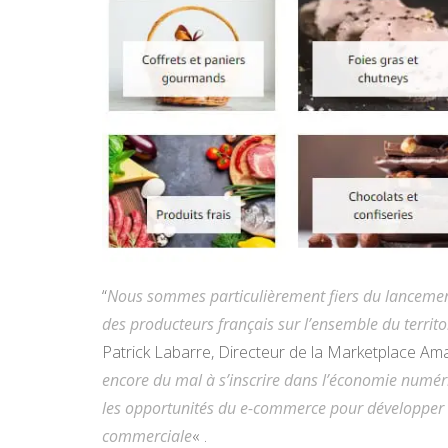
“
Nous sommes particulièrement fiers du lancement 
des producteurs français sur l’ensemble du terri
Patrick Labarre, Directeur de la Marketplace Am
encore du mal à s’inscrire dans l’économie numér
les opportunités du e-commerce pour développer leu
commerciale
« .