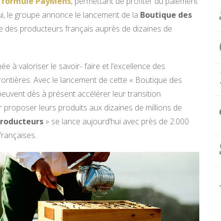
a formule PayMens
, permettant de profiter du paiement
hui, le groupe annonce le lancement de la
Boutique des
aire des producteurs français auprès de dizaines de
à valoriser le savoir- faire et l’excellence des
rontières. Avec le lancement de cette « Boutique des
peuvent dès à présent accélérer leur transition
proposer leurs produits aux dizaines de millions de
Producteurs
» se lance aujourd’hui avec près de 2.000
françaises.