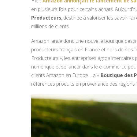
Hier,
Amazon annonçait le lancement de s
en plusieurs fois pour certains achats. Aujourd’
Producteurs
, destinée à valoriser les savoir-f
millions de clients.
Amazon lance donc une nouvelle boutique destinée 
producteurs français en France et hors de nos f
Producteurs », les entreprises agroalimentaires 
numérique et se lancer dans le e-commerce pour 
clients Amazon en Europe. La «
Boutique des 
références produits en provenance des régions 