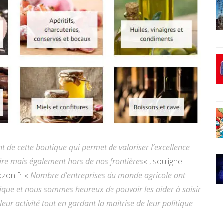
de cette boutique qui permet de valoriser l’excellence
toire mais également hors de nos
frontières
« , souligne
azon.fr «
Nombre d’entreprises du monde agricole ont
ique et nous sommes heureux de pouvoir les aider à saisir
r activité tout en gardant la maitrise de leur politique