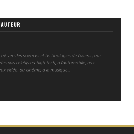
'AUTEUR
é vers les sciences et technologies de l'avenir, qui
es avis relatifs au high-tech, à l’automobile, aux
ux vidéo, au cinéma, à la musique...