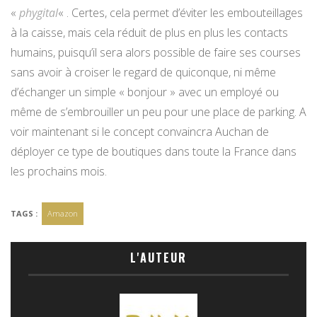
«
phygital
« . Certes, cela permet d’éviter les embouteillages
à la caisse, mais cela réduit de plus en plus les contacts
humains, puisqu’il sera alors possible de faire ses courses
sans avoir à croiser le regard de quiconque, ni même
d’échanger un simple « bonjour » avec un employé ou
même de s’embrouiller un peu pour une place de parking. A
voir maintenant si le concept convaincra Auchan de
déployer ce type de boutiques dans toute la France dans
les prochains mois.
TAGS :
Amazon
L'AUTEUR