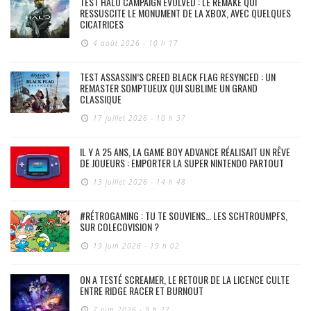
TEST HALO CAMPAIGN EVOLVED : LE REMAKE QUI
RESSUSCITE LE MONUMENT DE LA XBOX, AVEC QUELQUES
CICATRICES
4 août 2026 - 10 h 17
TEST ASSASSIN’S CREED BLACK FLAG RESYNCED : UN
REMASTER SOMPTUEUX QUI SUBLIME UN GRAND
CLASSIQUE
17 juillet 2026 - 10 h 37
IL Y A 25 ANS, LA GAME BOY ADVANCE RÉALISAIT UN RÊVE
DE JOUEURS : EMPORTER LA SUPER NINTENDO PARTOUT
13 juillet 2026 - 14 h 48
#RÉTROGAMING : TU TE SOUVIENS… LES SCHTROUMPFS,
SUR COLECOVISION ?
19 juin 2026 - 19 h 02
ON A TESTÉ SCREAMER, LE RETOUR DE LA LICENCE CULTE
ENTRE RIDGE RACER ET BURNOUT
7 juin 2026 - 9 h 27