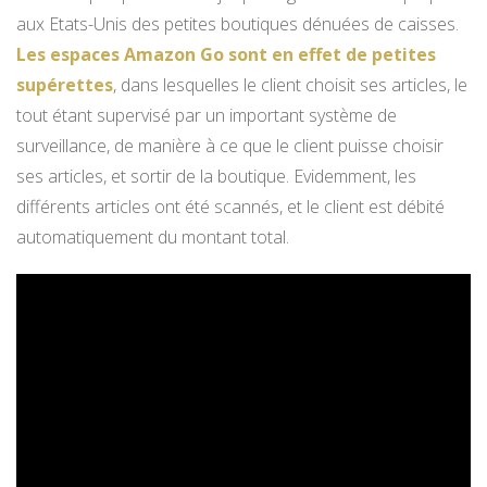
aux Etats-Unis des petites boutiques dénuées de caisses.
Les espaces Amazon Go sont en effet de petites
supérettes
, dans lesquelles le client choisit ses articles, le
tout étant supervisé par un important système de
surveillance, de manière à ce que le client puisse choisir
ses articles, et sortir de la boutique. Evidemment, les
différents articles ont été scannés, et le client est débité
automatiquement du montant total.