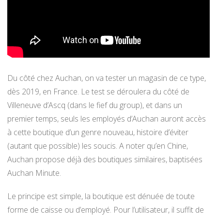
Du côté chez Auchan, on va tester un magasin de ce type,
dès 2019, en France. Le test se déroulera du côté de
Villeneuve d’Ascq (dans le fief du group), et dans un
premier temps, seuls les employés d’Auchan auront accès
à cette boutique d’un genre nouveau, histoire d’éviter
(autant que possible) les soucis. A noter qu’en Chine,
Auchan propose déjà des boutiques similaires, baptisées
Auchan Minute.
Le principe est simple, la boutique est dénuée de toute
forme de caisse ou d’employé. Pour l’utilisateur, il suffit de