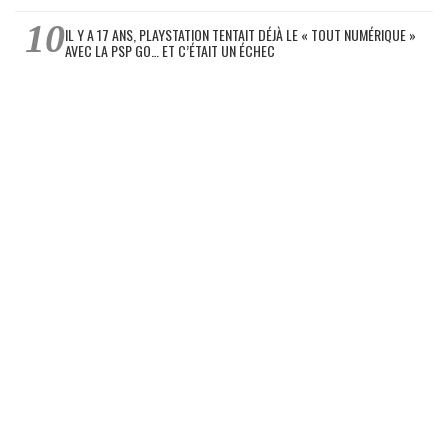
IL Y A 17 ANS, PLAYSTATION TENTAIT DÉJÀ LE « TOUT NUMÉRIQUE »
AVEC LA PSP GO… ET C’ÉTAIT UN ÉCHEC