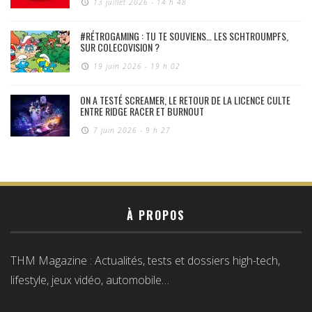
13 juillet 2026 - 14 h 48
#RÉTROGAMING : TU TE SOUVIENS… LES SCHTROUMPFS,
SUR COLECOVISION ?
19 juin 2026 - 19 h 02
ON A TESTÉ SCREAMER, LE RETOUR DE LA LICENCE CULTE
ENTRE RIDGE RACER ET BURNOUT
7 juin 2026 - 9 h 27
À PROPOS
THM Magazine : Actualités, tests et dossiers high-tech,
lifestyle, jeux vidéo, automobile…