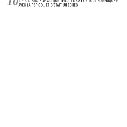
IL Y A 17 ANS, PLAYSTATION TENTAIT DÉJÀ LE « TOUT NUMÉRIQUE »
AVEC LA PSP GO… ET C’ÉTAIT UN ÉCHEC