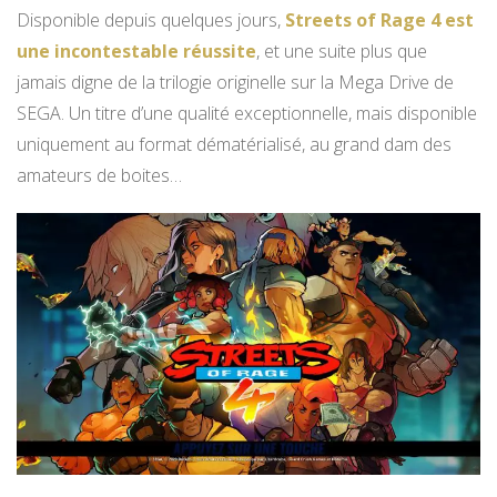
Disponible depuis quelques jours,
Streets of Rage 4 est
une incontestable réussite
, et une suite plus que
jamais digne de la trilogie originelle sur la Mega Drive de
SEGA. Un titre d’une qualité exceptionnelle, mais disponible
uniquement au format dématérialisé, au grand dam des
amateurs de boites…