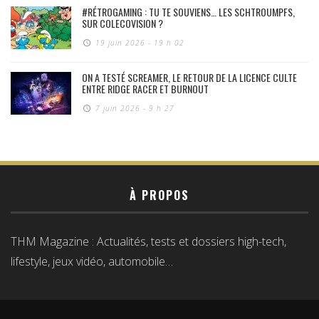
#RÉTROGAMING : TU TE SOUVIENS… LES SCHTROUMPFS,
SUR COLECOVISION ?
19 juin 2026 - 19 h 02
ON A TESTÉ SCREAMER, LE RETOUR DE LA LICENCE CULTE
ENTRE RIDGE RACER ET BURNOUT
7 juin 2026 - 9 h 27
À PROPOS
THM Magazine : Actualités, tests et dossiers high-tech,
lifestyle, jeux vidéo, automobile…