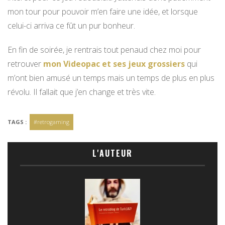
mon tour pour pouvoir m’en faire une idée, et lorsque
celui-ci arriva ce fût un pur bonheur.
En fin de soirée, je rentrais tout penaud chez moi pour
retrouver
mon Videopac et ses jeux grossiers
qui
m’ont bien amusé un temps mais un temps de plus en plus
révolu. Il fallait que j’en change et très vite.
TAGS :
#retrogaming
L'AUTEUR