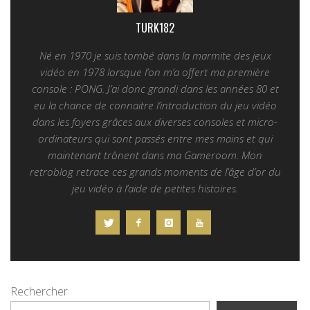
TURK182
Né en 1970 je suis tombé dans la marmite des jeux
vidéo en 1978 lorsque l’on m’a offert ma première
console : PONG. J’ai donc grandi dans les années 80 et
eu la chance de connaitre l’introduction du jeu vidéo
dans les foyers grâces aux diverses consoles et micro-
ordinateurs qui sont passés entre mes mains et qui
maintenant trônent dans ma Gameroom. Mon
retroblog retrace ces grands moments de l’âge d’or du
jeu vidéo à l’aide de petites histoires.
Rechercher