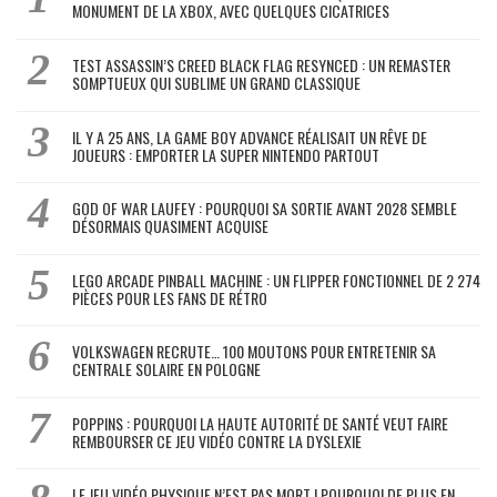
MONUMENT DE LA XBOX, AVEC QUELQUES CICATRICES
TEST ASSASSIN’S CREED BLACK FLAG RESYNCED : UN REMASTER
SOMPTUEUX QUI SUBLIME UN GRAND CLASSIQUE
IL Y A 25 ANS, LA GAME BOY ADVANCE RÉALISAIT UN RÊVE DE
JOUEURS : EMPORTER LA SUPER NINTENDO PARTOUT
GOD OF WAR LAUFEY : POURQUOI SA SORTIE AVANT 2028 SEMBLE
DÉSORMAIS QUASIMENT ACQUISE
LEGO ARCADE PINBALL MACHINE : UN FLIPPER FONCTIONNEL DE 2 274
PIÈCES POUR LES FANS DE RÉTRO
VOLKSWAGEN RECRUTE… 100 MOUTONS POUR ENTRETENIR SA
CENTRALE SOLAIRE EN POLOGNE
POPPINS : POURQUOI LA HAUTE AUTORITÉ DE SANTÉ VEUT FAIRE
REMBOURSER CE JEU VIDÉO CONTRE LA DYSLEXIE
LE JEU VIDÉO PHYSIQUE N’EST PAS MORT ! POURQUOI DE PLUS EN