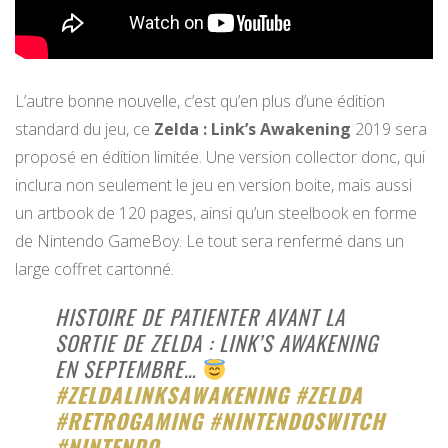
L’autre bonne nouvelle, c’est qu’en plus d’une édition
standard du jeu, ce
Zelda : Link’s Awakening
2019 sera
proposé en édition limitée. Une version collector donc, qui
inclura non seulement le jeu en version boite, mais aussi
un artbook de 120 pages, ainsi qu’un steelbook en forme
de Nintendo GameBoy. Le tout sera renfermé dans un
large coffret cartonné.
HISTOIRE DE PATIENTER AVANT LA
SORTIE DE ZELDA : LINK’S AWAKENING
EN SEPTEMBRE…
#ZELDALINKSAWAKENING
#ZELDA
#RETROGAMING
#NINTENDOSWITCH
#NINTENDO