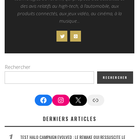
des avis relatifs au high-tech, à l’automobile, aux
produits connectés, aux jeux vidéo, au cinéma, à la
musique...
Rechercher
RECHERCHER
Facebook
Instagram
X
Google News
DERNIERS ARTICLES
TEST HALO CAMPAIGN EVOLVED : LE REMAKE QUI RESSUSCITE LE