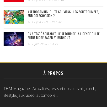
#RÉTROGAMING : TU TE SOUVIENS… LES SCHTROUMPFS,
SUR COLECOVISION ?
19 juin 2026 - 19 h 02
ON A TESTÉ SCREAMER, LE RETOUR DE LA LICENCE CULTE
ENTRE RIDGE RACER ET BURNOUT
7 juin 2026 - 9 h 27
À PROPOS
THM Magazine : Actualités, tests et dossiers high-tech,
lifestyle, jeux vidéo, automobile…