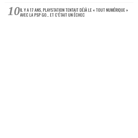
IL Y A 17 ANS, PLAYSTATION TENTAIT DÉJÀ LE « TOUT NUMÉRIQUE »
AVEC LA PSP GO… ET C’ÉTAIT UN ÉCHEC