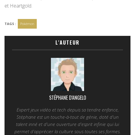
et Heartgold.
TAGS :
Pokémon
L'AUTEUR
STÉPHANE D'ANGELO
Expert jeux vidéo et tech depuis sa tendre enfance,
Stéphane est un touche-à-tout de génie, doté d'un
talent inné et d'une ouverture d'esprit infinie qui lui
permet d'apprécier la culture sous toutes ses formes.