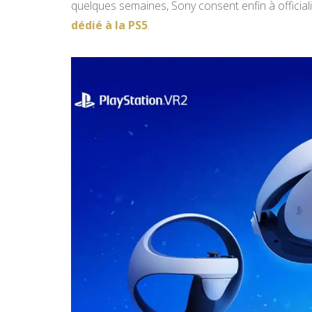
quelques semaines, Sony consent enfin à officialis
dédié à la PS5
.