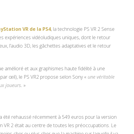
ayStation VR de la PS4
, la technologie PS VR 2 Sense
es expériences vidéoludiques uniques, dont le retour
x, l’audio 3D, les gâchettes adaptatives et le retour
ue amélioré et aux graphismes haute fidélité à une
par œil), le PS VR2 propose selon Sony «
une véritable
ux joueurs.
»
 5 a été rehaussé récemment à 549 euros pour la version
ion VR 2 était au centre de toutes les préoccupations. Le
re moins cher ou plus cher que la machine sur laquelle il va