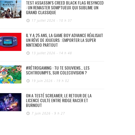
TEST ASSASSIN’S CREED BLACK FLAG RESYNCED
: UN REMASTER SOMPTUEUX QUI SUBLIME UN
GRAND CLASSIQUE
17 juillet 2026 - 10 h 37
IL Y A 25 ANS, LA GAME BOY ADVANCE RÉALISAIT
UN RÊVE DE JOUEURS : EMPORTER LA SUPER
NINTENDO PARTOUT
13 juillet 2026 - 14 h 48
#RÉTROGAMING : TU TE SOUVIENS… LES
SCHTROUMPFS, SUR COLECOVISION ?
19 juin 2026 - 19 h 02
ON A TESTÉ SCREAMER, LE RETOUR DE LA
LICENCE CULTE ENTRE RIDGE RACER ET
BURNOUT
7 juin 2026 - 9 h 27