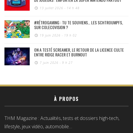
13 juillet 2026 - 14 h 48
#RÉTROGAMING : TU TE SOUVIENS… LES SCHTROUMPFS,
SUR COLECOVISION ?
19 juin 2026 - 19 h 02
ON A TESTÉ SCREAMER, LE RETOUR DE LA LICENCE CULTE
ENTRE RIDGE RACER ET BURNOUT
7 juin 2026 - 9 h 27
À PROPOS
THM Magazine : Actualités, tests et dossiers high-tech,
lifestyle, jeux vidéo, automobile…