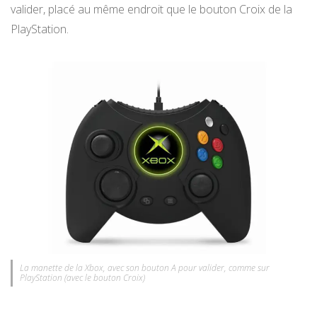
valider, placé au même endroit que le bouton Croix de la
PlayStation.
La manette de la Xbox, avec son bouton A pour valider, comme sur
PlayStation (avec le bouton Croix)