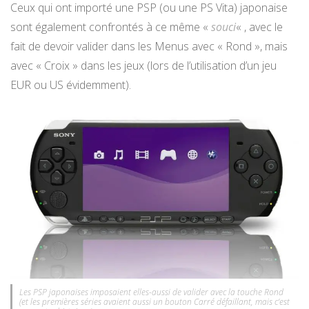
Ceux qui ont importé une PSP (ou une PS Vita) japonaise
sont également confrontés à ce même «
souci
« , avec le
fait de devoir valider dans les Menus avec « Rond », mais
avec « Croix » dans les jeux (lors de l’utilisation d’un jeu
EUR ou US évidemment).
Les PSP japonaises imposaient elles-aussi de valider avec la touche Rond
(et les premières séries avaient aussi un bouton Carré défaillant, mais c’est