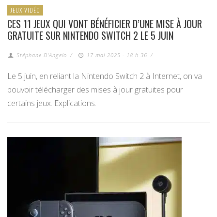
JEUX VIDÉO
CES 11 JEUX QUI VONT BÉNÉFICIER D’UNE MISE À JOUR
GRATUITE SUR NINTENDO SWITCH 2 LE 5 JUIN
Stéphane D'Angelo
/
17 mai 2025 - 18 h 36
/
Le 5 juin, en reliant la Nintendo Switch 2 à Internet, on va
pouvoir télécharger des mises à jour gratuites pour
certains jeux. Explications.