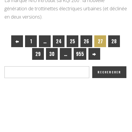
La marque NIU introduit sa KQi 200 : la nouvelle
génération de trottinettes électriques urbaines (et déclinée
en deux versions).
1
…
24
25
26
27
28
29
30
…
955
RECHERCHER