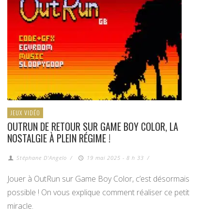
JEUX VIDÉO
OUTRUN DE RETOUR SUR GAME BOY COLOR, LA
NOSTALGIE À PLEIN RÉGIME !
Stéphane D'Angelo
/
19 mai 2025 - 8 h 33
/
Jouer à OutRun sur Game Boy Color, c’est désormais
possible ! On vous explique comment réaliser ce petit
miracle.