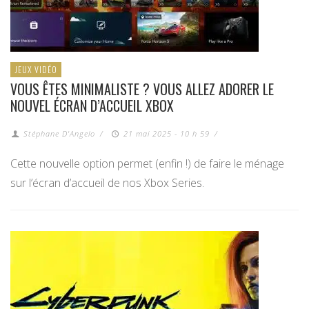
JEUX VIDÉO
VOUS ÊTES MINIMALISTE ? VOUS ALLEZ ADORER LE
NOUVEL ÉCRAN D’ACCUEIL XBOX
Stéphane D'Angelo
/
21 mai 2025 - 10 h 59
/
Cette nouvelle option permet (enfin !) de faire le ménage
sur l’écran d’accueil de nos Xbox Series.