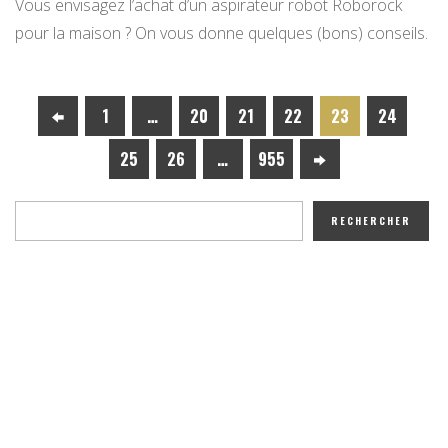
Vous envisagez l’achat d’un aspirateur robot Roborock
pour la maison ? On vous donne quelques (bons) conseils.
1
…
20
21
22
23
24
25
26
…
955
RECHERCHER