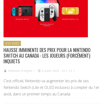
JEUX VIDÉO
HAUSSE IMMINENTE DES PRIX POUR LA NINTENDO
SWITCH AU CANADA : LES JOUEURS (FORCÉMENT)
INQUIETS
Stéphane D'Angelo
/
2 juillet 2025 - 22 h 13
/
C’est officiel, Nintendo va augmenter les prix de ses
Nintendo Switch (Lite et OLED incluses) à compter du 1er
août, dans un premier temps au Canada.