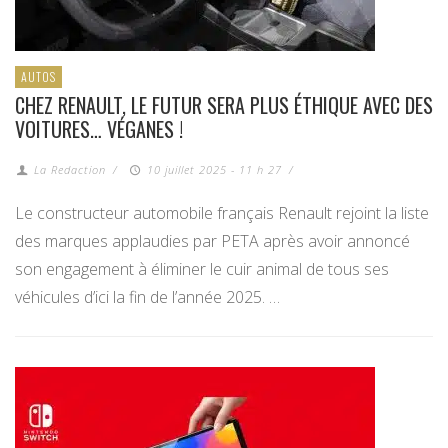
AUTOS
CHEZ RENAULT, LE FUTUR SERA PLUS ÉTHIQUE AVEC DES
VOITURES… VÉGANES !
La Redaction
/
10 juillet 2025 - 11 h 27
/
Le constructeur automobile français Renault rejoint la liste
des marques applaudies par PETA après avoir annoncé
son engagement à éliminer le cuir animal de tous ses
véhicules d’ici la fin de l’année 2025. …