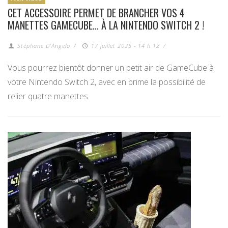
CET ACCESSOIRE PERMET DE BRANCHER VOS 4
MANETTES GAMECUBE… À LA NINTENDO SWITCH 2 !
Stéphane D'Angelo
/
17 juillet 2025 - 14 h 12
/
Vous pourrez bientôt donner un petit air de GameCube à
votre Nintendo Switch 2, avec en prime la possibilité de
relier quatre manettes.