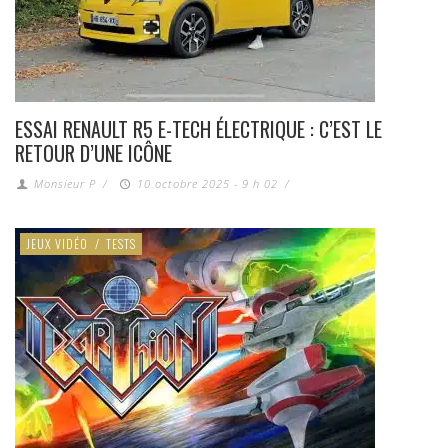
ESSAI RENAULT R5 E-TECH ÉLECTRIQUE : C’EST LE
RETOUR D’UNE ICÔNE
Monsieur P
/
10 octobre 2025 - 9 h 02
/
JEUX VIDÉO
/
TESTS