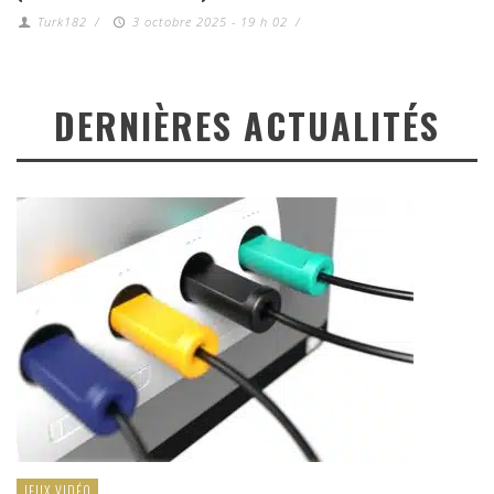
Turk182
/
3 octobre 2025 - 19 h 02
/
DERNIÈRES ACTUALITÉS
JEUX VIDÉO