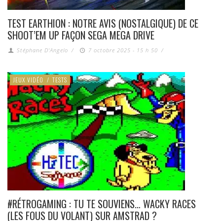
TEST EARTHION : NOTRE AVIS (NOSTALGIQUE) DE CE
SHOOT’EM UP FAÇON SEGA MEGA DRIVE
Stéphane D'Angelo
/
7 octobre 2025 - 15 h 50
/
JEUX VIDÉO
/
TESTS
#RÉTROGAMING : TU TE SOUVIENS… WACKY RACES
(LES FOUS DU VOLANT) SUR AMSTRAD ?