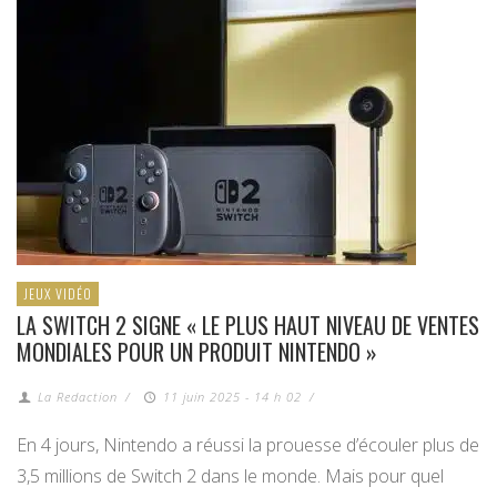
JEUX VIDÉO
LA SWITCH 2 SIGNE « LE PLUS HAUT NIVEAU DE VENTES
MONDIALES POUR UN PRODUIT NINTENDO »
La Redaction
/
11 juin 2025 - 14 h 02
/
En 4 jours, Nintendo a réussi la prouesse d’écouler plus de
3,5 millions de Switch 2 dans le monde. Mais pour quel