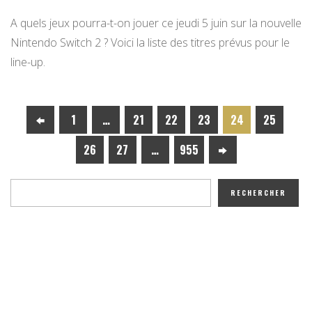
A quels jeux pourra-t-on jouer ce jeudi 5 juin sur la nouvelle
Nintendo Switch 2 ? Voici la liste des titres prévus pour le
line-up.
1
…
21
22
23
24
25
26
27
…
955
RECHERCHER