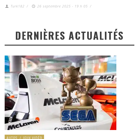
Turk182
/
26 septembre 2025 - 19 h 05
/
DERNIÈRES ACTUALITÉS
AUTOS
/
JEUX VIDÉO