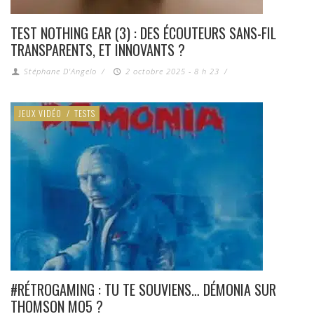
TEST NOTHING EAR (3) : DES ÉCOUTEURS SANS-FIL
TRANSPARENTS, ET INNOVANTS ?
Stéphane D'Angelo
/
2 octobre 2025 - 8 h 23
/
JEUX VIDÉO
/
TESTS
#RÉTROGAMING : TU TE SOUVIENS… DÉMONIA SUR
THOMSON MO5 ?