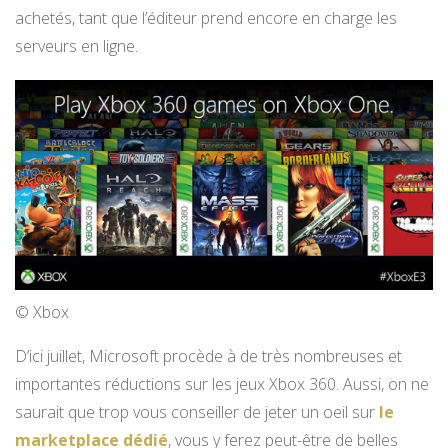
achetés, tant que l’éditeur prend encore en charge les
serveurs en ligne.
© Xbox
D’ici juillet, Microsoft procède à de très nombreuses et
importantes réductions sur les jeux Xbox 360. Aussi, on ne
saurait que trop vous conseiller de jeter un oeil sur
le
marketplace dédié
, vous y ferez peut-être de belles