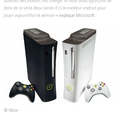
attentes des joueurs ont changé, et nous nous efforçons de
faire de la série Xbox Series X|S le meilleur endroit pour
jouer aujourd’hui et demain
» explique Microsoft.
© Xbox