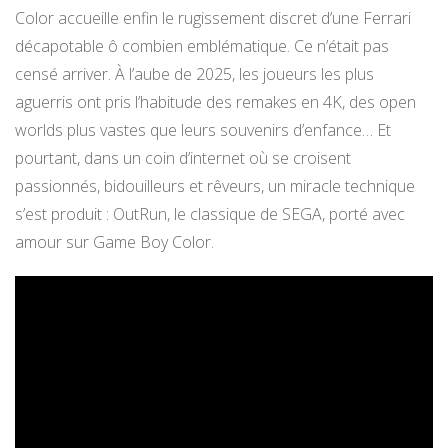
Color accueille enfin le rugissement discret d’une Ferrari
décapotable ô combien emblématique. Ce n’était pas
censé arriver. À l’aube de 2025, les joueurs les plus
aguerris ont pris l’habitude des remakes en 4K, des open
worlds plus vastes que leurs souvenirs d’enfance… Et
pourtant, dans un coin d’internet où se croisent
passionnés, bidouilleurs et rêveurs, un miracle technique
s’est produit : OutRun, le classique de SEGA, porté avec
amour sur Game Boy Color.