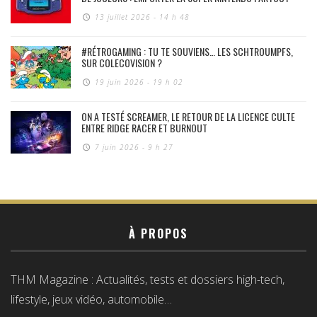
13 juillet 2026 - 14 h 48
#RÉTROGAMING : TU TE SOUVIENS… LES SCHTROUMPFS,
SUR COLECOVISION ?
19 juin 2026 - 19 h 02
ON A TESTÉ SCREAMER, LE RETOUR DE LA LICENCE CULTE
ENTRE RIDGE RACER ET BURNOUT
7 juin 2026 - 9 h 27
À PROPOS
THM Magazine : Actualités, tests et dossiers high-tech,
lifestyle, jeux vidéo, automobile…