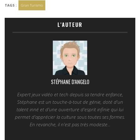
TAGS :
Gran Turismo
L'AUTEUR
STÉPHANE D'ANGELO
Expert jeux vidéo et tech depuis sa tendre enfance,
Stéphane est un touche-à-tout de génie, doté d'un
talent inné et d'une ouverture d'esprit infinie qui lui
permet d'apprécier la culture sous toutes ses formes.
En revanche, il n'est pas très modeste...