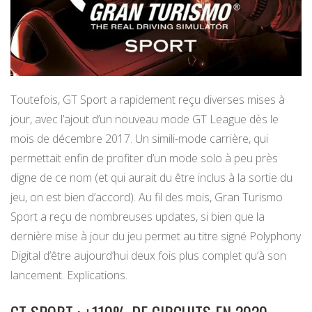
Toutefois, GT Sport a rapidement reçu diverses mises à
jour, avec l’ajout d’un nouveau mode GT League dès le
mois de décembre 2017. Un simili-mode carrière, qui
permettait enfin de profiter d’un mode solo à peu près
digne de ce nom (et qui aurait du être inclus à la sortie du
jeu, on est bien d’accord). Au fil des mois, Gran Turismo
Sport a reçu de nombreuses updates, si bien que la
dernière mise à jour du jeu permet au titre signé Polyphony
Digital d’être aujourd’hui deux fois plus complet qu’à son
lancement. Explications.