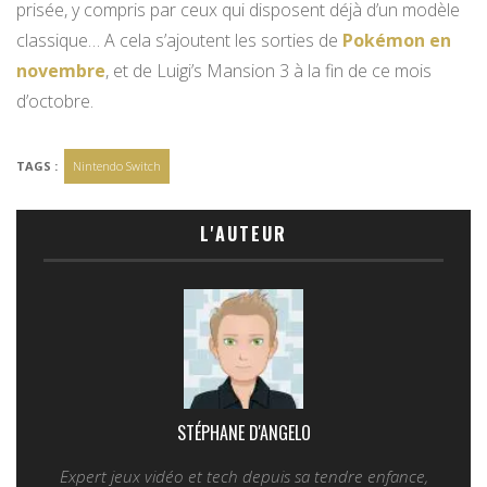
prisée, y compris par ceux qui disposent déjà d’un modèle
classique… A cela s’ajoutent les sorties de
Pokémon en
novembre
, et de Luigi’s Mansion 3 à la fin de ce mois
d’octobre.
TAGS :
Nintendo Switch
L'AUTEUR
STÉPHANE D'ANGELO
Expert jeux vidéo et tech depuis sa tendre enfance,