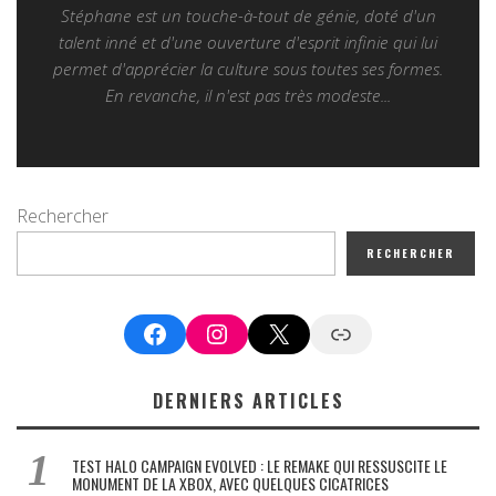
Stéphane est un touche-à-tout de génie, doté d'un
talent inné et d'une ouverture d'esprit infinie qui lui
permet d'apprécier la culture sous toutes ses formes.
En revanche, il n'est pas très modeste...
Rechercher
RECHERCHER
Facebook
Instagram
X
Google News
DERNIERS ARTICLES
TEST HALO CAMPAIGN EVOLVED : LE REMAKE QUI RESSUSCITE LE
MONUMENT DE LA XBOX, AVEC QUELQUES CICATRICES