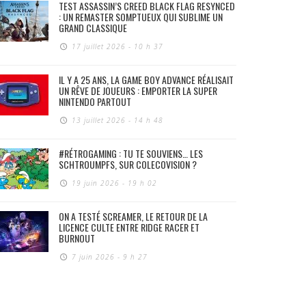
TEST ASSASSIN’S CREED BLACK FLAG RESYNCED
: UN REMASTER SOMPTUEUX QUI SUBLIME UN
GRAND CLASSIQUE
17 juillet 2026 - 10 h 37
IL Y A 25 ANS, LA GAME BOY ADVANCE RÉALISAIT
UN RÊVE DE JOUEURS : EMPORTER LA SUPER
NINTENDO PARTOUT
13 juillet 2026 - 14 h 48
#RÉTROGAMING : TU TE SOUVIENS… LES
SCHTROUMPFS, SUR COLECOVISION ?
19 juin 2026 - 19 h 02
ON A TESTÉ SCREAMER, LE RETOUR DE LA
LICENCE CULTE ENTRE RIDGE RACER ET
BURNOUT
7 juin 2026 - 9 h 27