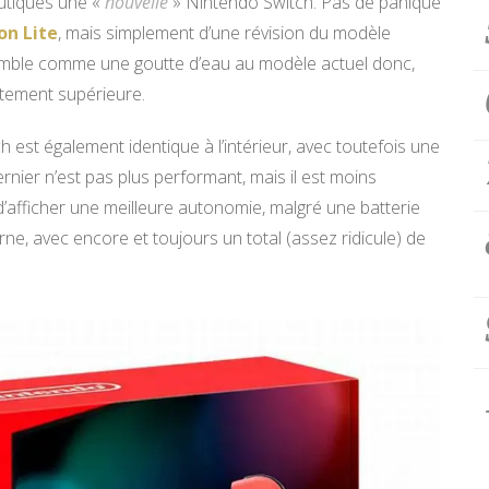
utiques une «
nouvelle
» Nintendo Switch. Pas de panique
ion Lite
, mais simplement d’une révision du modèle
emble comme une goutte d’eau au modèle actuel donc,
tement supérieure.
ch est également identique à l’intérieur, avec toutefois une
nier n’est pas plus performant, mais il est moins
’afficher une meilleure autonomie, malgré une batterie
ne, avec encore et toujours un total (assez ridicule) de