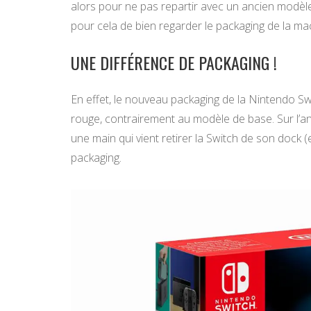
alors pour ne pas repartir avec un ancien modèle so
pour cela de bien regarder le packaging de la ma
UNE DIFFÉRENCE DE PACKAGING !
En effet, le nouveau packaging de la Nintendo Sw
rouge, contrairement au modèle de base. Sur l’a
une main qui vient retirer la Switch de son dock (
packaging.