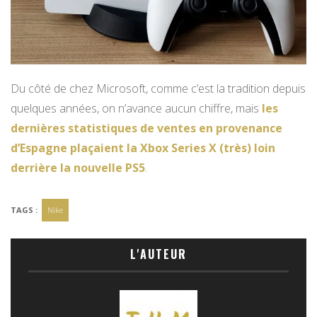
Du côté de chez Microsoft, comme c’est la tradition depuis
quelques années, on n’avance aucun chiffre, mais
les
dernières statistiques de ventes en provenance
d’Espagne plaçaient la Xbox Series X (très) loin
derrière la nouvelle PS5
.
TAGS :
Nike
L'AUTEUR