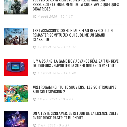
RESSUSCITE LE MONUMENT DE LA XBOX, AVEC QUELQUES
CICATRICES
4 août 2026 - 10 h 17
TEST ASSASSIN’S CREED BLACK FLAG RESYNCED : UN
REMASTER SOMPTUEUX QUI SUBLIME UN GRAND
CLASSIQUE
17 juillet 2026 - 10 h 37
IL Y A 25 ANS, LA GAME BOY ADVANCE RÉALISAIT UN RÊVE
DE JOUEURS : EMPORTER LA SUPER NINTENDO PARTOUT
13 juillet 2026 - 14 h 48
#RÉTROGAMING : TU TE SOUVIENS… LES SCHTROUMPFS,
SUR COLECOVISION ?
19 juin 2026 - 19 h 02
ON A TESTÉ SCREAMER, LE RETOUR DE LA LICENCE CULTE
ENTRE RIDGE RACER ET BURNOUT
7 juin 2026 - 9 h 27