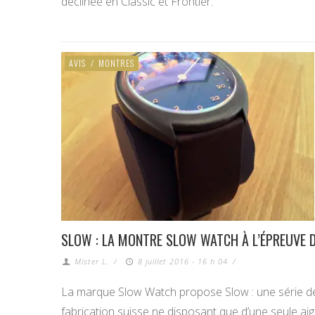
déclinée en Classic et Frontier.
AVIS
/
MONTRES
SLOW : LA MONTRE SLOW WATCH À L’ÉPREUVE 
Mister L.
/
8 juillet 2016 - 16 h 04
/
La marque Slow Watch propose Slow : une série d
fabrication suisse ne disposant que d’une seule ai