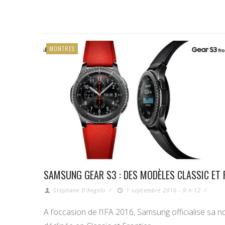
MONTRES
SAMSUNG GEAR S3 : DES MODÈLES CLASSIC ET F
Stéphane D'Angelo
/
1 septembre 2016 - 9 h 12
/
A l’occasion de l’IFA 2016, Samsung officialise sa 