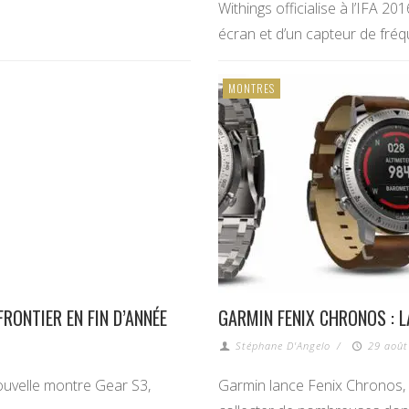
Withings officialise à l’IFA 2
écran et d’un capteur de fré
MONTRES
RONTIER EN FIN D’ANNÉE
GARMIN FENIX CHRONOS : 
Stéphane D'Angelo
/
29 août
nouvelle montre Gear S3,
Garmin lance Fenix Chronos,