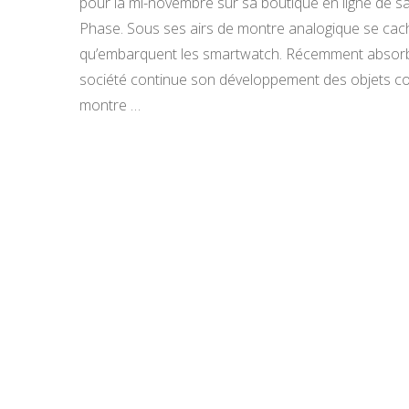
pour la mi-novembre sur sa boutique en ligne de sa
Phase. Sous ses airs de montre analogique se cach
qu’embarquent les smartwatch. Récemment absorbée
société continue son développement des objets co
montre …