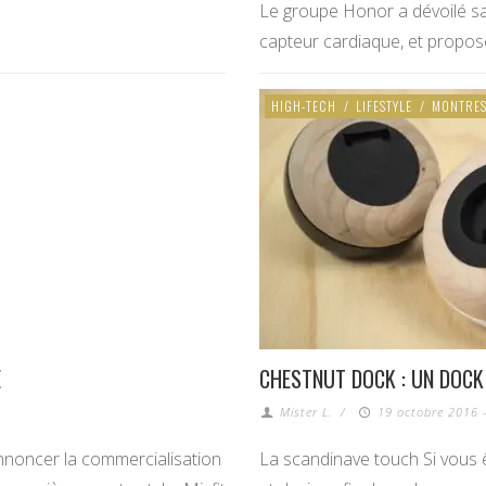
Le groupe Honor a dévoilé sa
capteur cardiaque, et propos
HIGH-TECH
/
LIFESTYLE
/
MONTRE
E
CHESTNUT DOCK : UN DOCK
Mister L.
/
19 octobre 2016 
’annoncer la commercialisation
La scandinave touch Si vous ê