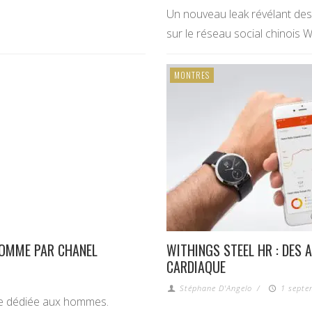
Un nouveau leak révélant de
sur le réseau social chinois 
MONTRES
HOMME PAR CHANEL
WITHINGS STEEL HR : DES 
CARDIAQUE
Stéphane D'Angelo
/
1 septe
re dédiée aux hommes.