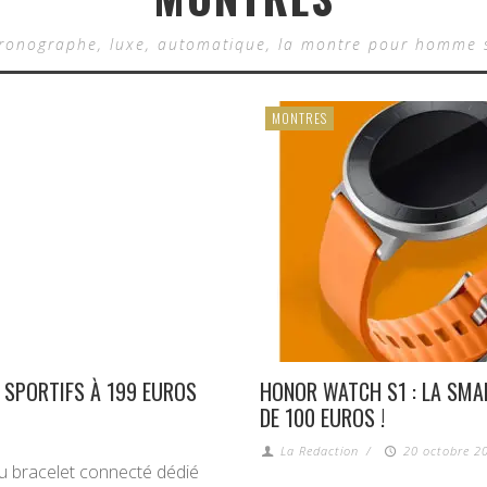
ronographe, luxe, automatique, la montre pour homme s’o
MONTRES
X SPORTIFS À 199 EUROS
HONOR WATCH S1 : LA SM
DE 100 EUROS !
La Redaction
/
20 octobre 20
au bracelet connecté dédié