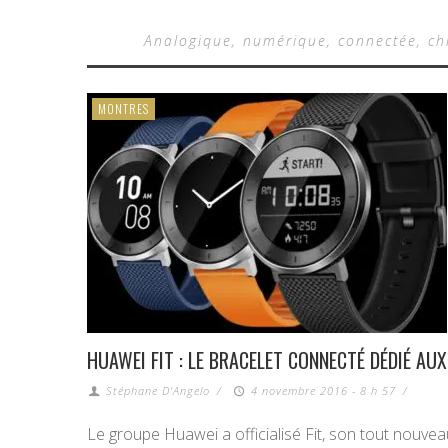
Analogique, numérique, connectée, ch
MONTRES
HUAWEI FIT : LE BRACELET CONNECTÉ DÉDIÉ AU
Stéphane D'Angelo
/
4 novembre 2016 - 8 h 57
/
Le groupe Huawei a officialisé Fit, son tout nouve