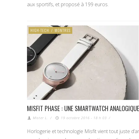
aux sportifs, et proposé à 199 euros.
HIGH-TECH
/
MONTRES
MISFIT PHASE : UNE SMARTWATCH ANALOGIQU
Mister L.
/
19 octobre 2016 - 18 h 03
/
Horlogerie et technologie Misfit vient tout juste d