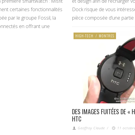
 première smartwatch : Misfit
et design afin de recharger v
ent certaines fonctionnalités
Dock risque de vous intéresse
 par le groupe Fossil, la
pièce composée d’une partie e
nnectés en offrant une
HIGH-TECH
/
MONTRES
DES IMAGES FUITÉES DE « 
HTC
Geoffroy Claude
/
11 octobre