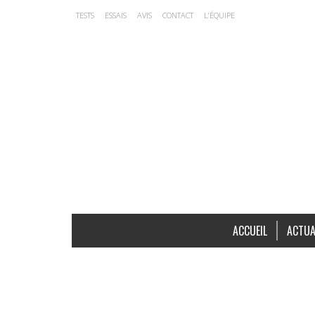
TESTS
ESSAIS
AVIS
CONTACT
L’ÉQUIPE
ACCUEIL
ACTUA