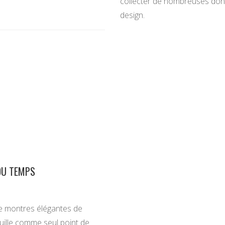
collecter de nombreuses donn
design.
DU TEMPS
e montres élégantes de
guille comme seul point de