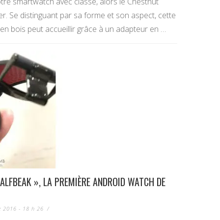
otre smartwatch avec classe, alors le Chestnut
r. Se distinguant par sa forme et son aspect, cette
n bois peut accueillir grâce à un adapteur en …
HALFBEAK », LA PREMIÈRE ANDROID WATCH DE
 2016 - 18 h 26
/