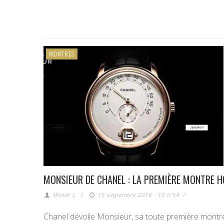
MONTRES
MONSIEUR DE CHANEL : LA PREMIÈRE MONTRE 
Mister L.
/
15 septembre 2016 - 10 h 54
/
Chanel dévoile Monsieur, sa toute première mont