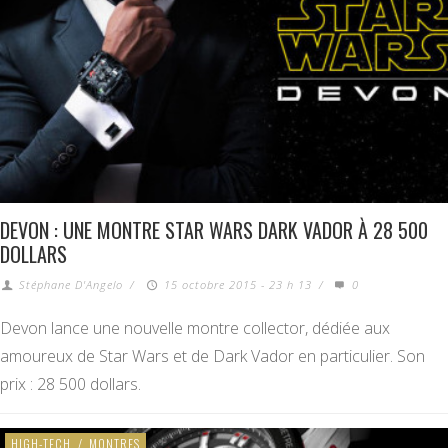
DEVON : UNE MONTRE STAR WARS DARK VADOR À 28 500
DOLLARS
Stéphane D'Angelo
/
15 octobre 2015 - 23 h 13
/
0
Devon lance une nouvelle montre collector, dédiée aux
amoureux de Star Wars et de Dark Vador en particulier. Son
prix : 28 500 dollars.
HIGH-TECH
/
MONTRES