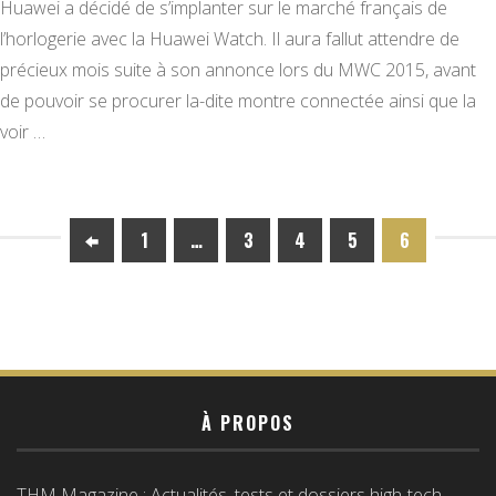
Huawei a décidé de s’implanter sur le marché français de
l’horlogerie avec la Huawei Watch. Il aura fallut attendre de
précieux mois suite à son annonce lors du MWC 2015, avant
de pouvoir se procurer la-dite montre connectée ainsi que la
voir …
1
…
3
4
5
6
À PROPOS
THM Magazine : Actualités, tests et dossiers high-tech,