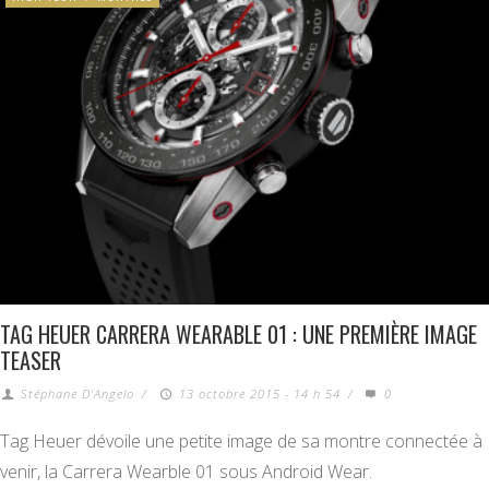
TAG HEUER CARRERA WEARABLE 01 : UNE PREMIÈRE IMAGE
TEASER
Stéphane D'Angelo
/
13 octobre 2015 - 14 h 54
/
0
Tag Heuer dévoile une petite image de sa montre connectée à
venir, la Carrera Wearble 01 sous Android Wear.