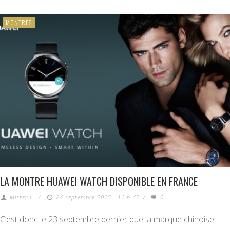
MONTRES
LA MONTRE HUAWEI WATCH DISPONIBLE EN FRANCE
Mister L.
/
24 septembre 2015 - 11 h 42
/
0
C’est donc le 23 septembre dernier que la marque chinoise