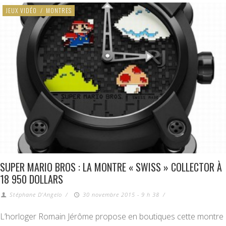
JEUX VIDÉO
/
MONTRES
SUPER MARIO BROS : LA MONTRE « SWISS » COLLECTOR À
18 950 DOLLARS
Stéphane D'Angelo
/
30 novembre 2015 - 9 h 38
/
L’horloger Romain Jérôme propose en boutiques cette montre