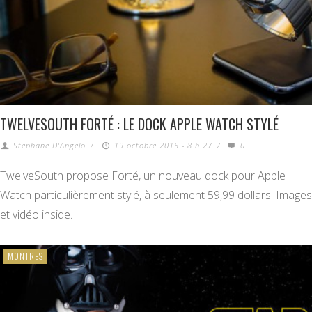
TWELVESOUTH FORTÉ : LE DOCK APPLE WATCH STYLÉ
Stéphane D'Angelo
/
19 octobre 2015 - 8 h 27
/
0
TwelveSouth propose Forté, un nouveau dock pour Apple
Watch particulièrement stylé, à seulement 59,99 dollars. Images
et vidéo inside.
MONTRES